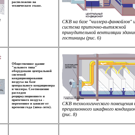
расположено на
техническом этаже.
и
СКВ на базе "чиллера-фанкойлов" 
система приточно-вытяжной
принудительной вентиляции здани
гостиницы (рис. 6)
Общественное здание
"зального типа"
оборудовано центральной
системой
кондиционирования
воздуха на базе
центрального кондиционера
и чиллера. Соотношение
расходов
рециркуляционного и
приточного воздуха -
СКВ технологического помещения 
переменное и зависит от
времени года (зима-лето).
прецизионного шкафного кондицио
(рис. 8)