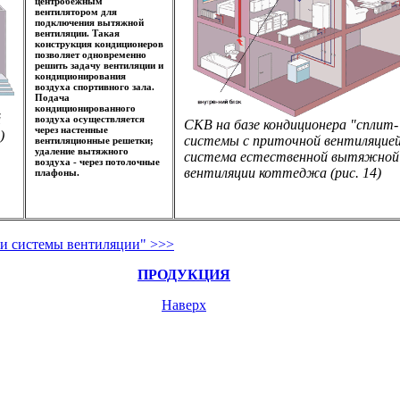
центробежным
вентилятором для
подключения вытяжной
вентиляции. Такая
конструкция кондиционеров
позволяет одновременно
решить задачу вентиляции и
кондиционирования
воздуха спортивного зала.
Подача
кондиционированного
й
воздуха осуществляется
СКВ на базе кондиционера "сплит-
через настенные
)
системы с приточной вентиляцией
вентиляционные решетки;
удаление вытяжного
система естественной вытяжной
воздуха - через потолочные
вентиляции коттеджа (рис. 14)
плафоны.
 и системы вентиляции" >>>
ПРОДУКЦИЯ
Наверх