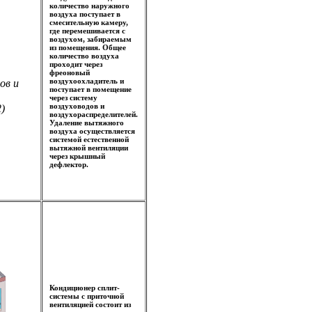
количество наружного
воздуха поступает в
смесительную камеру,
где перемешивается с
воздухом, забираемым
из помещения. Общее
количество воздуха
проходит через
фреоновый
воздухоохладитель и
ов и
поступает в помещение
через систему
воздуховодов и
)
воздухораспределителей.
Удаление вытяжного
воздуха осуществляется
системой естественной
вытяжной вентиляции
через крышный
дефлектор.
Кондиционер сплит-
системы с приточной
вентиляцией состоит из