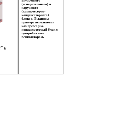
внутреннего
(испарительного) и
наружного
(компрессорно-
конденсаторного)
блоков. В данном
примере использован
компрессорно-
конденсаторный блок с
центробежным
вентилятором.
" и