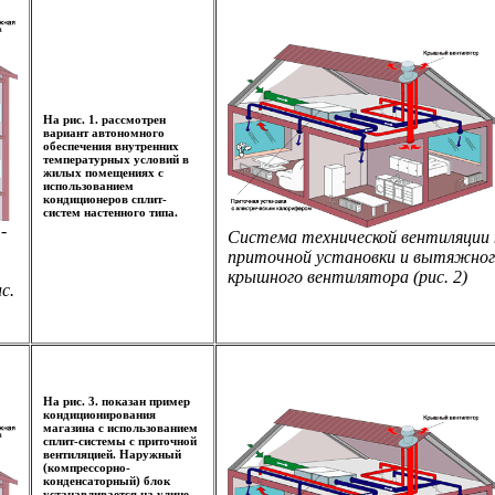
На рис. 1. рассмотрен
вариант автономного
обеспечения внутренних
температурных условий в
жилых помещениях с
использованием
кондиционеров сплит-
систем настенного типа.
-
Система технической вентиляции 
приточной установки и вытяжног
крышного вентилятора (рис. 2)
с.
На рис. 3. показан пример
кондиционирования
магазина с использованием
сплит-системы с приточной
вентиляцией. Наружный
(компрессорно-
конденсаторный) блок
устанавливается на улице