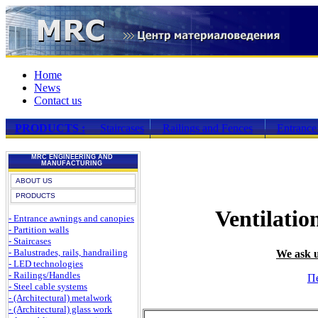
Home
News
Contact us
PRODUCTS :
Staircases
Railings and Fences
Entrance
MRC ENGINEERING AND
MANUFACTURING
ABOUT US
PRODUCTS
Ventilati
- Entrance awnings and canopies
- Partition walls
- Staircases
- Balustrades, rails, handrailing
We ask u
- LED technologies
- Railings/Handles
П
- Steel cable systems
- (Architectural) metalwork
- (Architectural) glass work