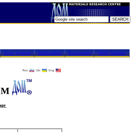
Rope Systems
Shipbuilding
Refractories
Wind Turbines
Rus
Ukr
Eng
DOM
uage