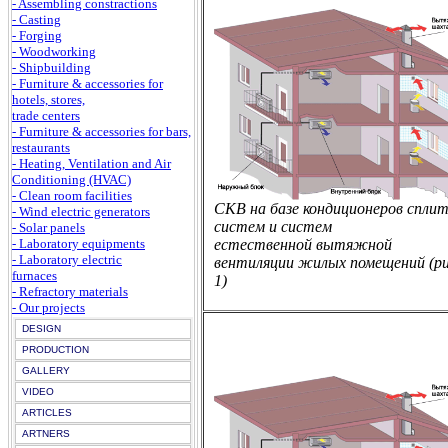
- Assembling constractions
- Casting
- Forging
- Woodworking
- Shipbuilding
- Furniture & accessories for
hotels, stores,
trade centers
- Furniture & accessories for bars,
restaurants
- Heating, Ventilation and Air
Conditioning (HVAC)
- Clean room facilities
СКВ на базе кондиционеров сплит
- Wind electric generators
систем и систем
- Solar panels
естественной вытяжной
- Laboratory equipments
- Laboratory electric
вентиляции жилых помещений (ри
furnaces
1)
- Refractory materials
- Our projects
DESIGN
PRODUCTION
GALLERY
VIDEO
ARTICLES
ARTNERS