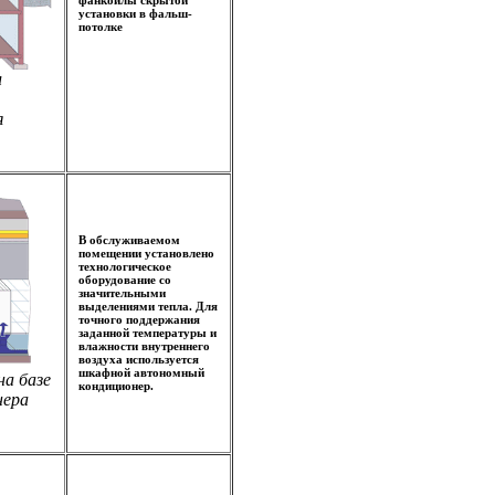
установки в фальш-
потолке
и
я
В обслуживаемом
помещении установлено
технологическое
оборудование со
значительными
выделениями тепла. Для
точного поддержания
заданной температуры и
влажности внутреннего
воздуха используется
шкафной автономный
на базе
кондиционер.
нера