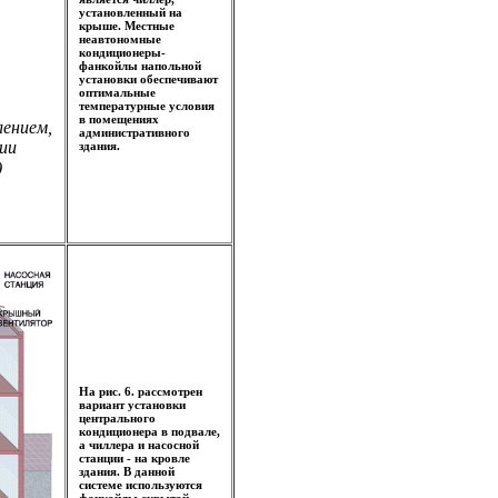
установленный на
крыше. Местные
неавтономные
кондиционеры-
фанкойлы напольной
установки обеспечивают
оптимальные
температурные условия
в помещениях
лением,
административного
ии
здания.
)
На рис. 6. рассмотрен
вариант установки
центрального
кондиционера в подвале,
а чиллера и насосной
станции - на кровле
здания. В данной
системе используются
фанкойлы скрытой