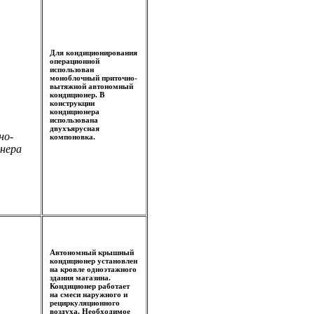
Для кондиционирования
операционной
использован
моноблочный приточно-
вытяжной автономный
кондиционер. В
конструкции
кондиционера
использована
двухъярусная
но-
компоновка.
нера
Автономный крышный
кондиционер установлен
на кровле одноэтажного
здания магазина.
Кондиционер работает
на смеси наружного и
рециркуляционного
воздуха. Необходимое