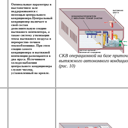
Оптимальные параметры в
выставочном зале
поддерживаются с
помощью центрального
кондиционера.Центральный
кондиционер включает в
свой состав
дополнительную секцию
вытяжного вентилятора, а
также систему утилизации
тепла вытяжного воздуха в
перекрестно-точном
теплообменнике. При этом
секции самого
кондиционера и вытяжной
СКВ операционной на базе приточ
вентиляции размещаются в
два яруса. Источником
вытяжного автономного кондицио
холодоснабжения
(рис. 10)
центрального кондиционера
служит чиллер,
установленный на кровле.