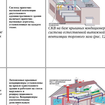
Система приточно-
вытяжной вентиляции
двухэтажного
административного здания
включает приточно-
вытяжные агрегаты,
установленные на каждом
этаже.
СКВ на базе крышных кондиционер
зе
система естественной вытяжной
х
вентиляции торгового зала (рис. 12
Автономные крышные
кондиционеры установлены
на кровле одноэтажного
здания и работают на смеси
наружного и
рециркуляционного
воздуха. Кондиционеры
укомплектованы
дополнительным