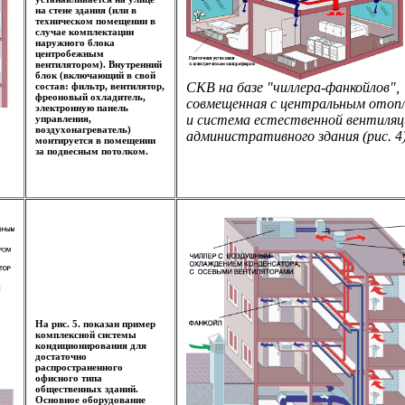
на стене здания (или в
техническом помещении в
случае комплектации
наружного блока
центробежным
вентилятором). Внутренний
блок (включающий в свой
СКВ на базе "чиллера-фанкойлов",
состав: фильтр, вентилятор,
фреоновый охладитель,
совмещенная с центральным отоп
электронную панель
и система естественной вентиляц
управления,
воздухонагреватель)
административного здания (рис. 4
монтируется в помещении
за подвесным потолком.
На рис. 5. показан пример
комплексной системы
кондиционирования для
достаточно
распространенного
офисного типа
общественных зданий.
Основное оборудование