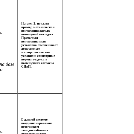
На рис. 2. показан
пример механической
вентиляции жилых
помещений коттеджа.
Приточная
вентиляционная
установка обеспечивает
допустимые
метеорологические
условия и санитарные
нормы воздуха в
помещениях согласно
на базе
СНиП.
о
В данной системе
кондиционирования
источником
холодоснабжения
является чиллер,