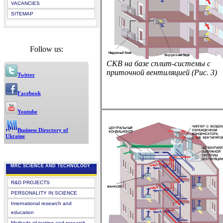
VACANCIES
SITEMAP
Follow us:
СКВ на базе сплит-системы с
приточной вентиляцией (Рис. 3)
Twitter
Facebook
Youtube
Business Directory of
Ukraine
MRC SCIENCE AND TECHNOLOGY
R&D PROJECTS
PERSONALITY IN SCIENCE
International research and
education
Methods of testing and research