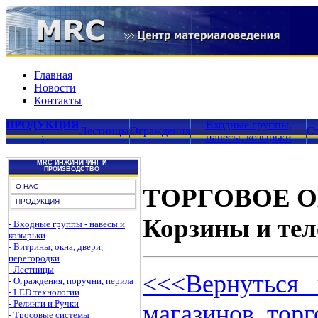
Главная
Новости
Контакты
ПРОДУКЦИЯ
Входные группы,
Лестницы
Ограждения
С
:
навесы, козырьки
MRC ИНЖИНИРИНГ И
ПРОИЗВОДСТВО
О НАС
ТОРГОВОЕ 
ПРОДУКЦИЯ
Корзины и тел
- Входные группы - навесы и
козырьки
- Витрины, окна, двери,
перегородки
- Лестницы
<<<Вернуться 
- Ограждения, поручни, перила
- LED технологии
- Релинги и Ручки
магазинов, торг
- Тросовые системы