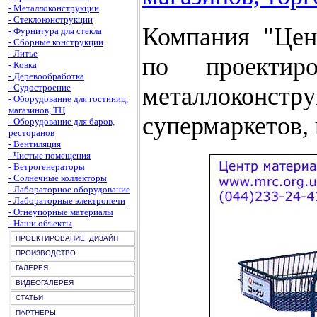
- Металлоконструкции
- Стеклоконструкции
Компания "Цен
- Фурнитура для стекла
- Сборные конструкции
- Литье
по проектир
- Ковка
- Деревообработка
- Судостроение
металлоконс
- Оборудование для гостиниц,
магазинов, ТЦ
супермаркетов, 
- Оборудование для баров,
ресторанов
- Вентиляция
- Чистые помещения
- Ветрогенераторы
- Солнечные коллекторы
- Лабораторное оборудование
- Лабораторные электропечи
- Огнеупорные материалы
- Наши объекты
ПРОЕКТИРОВАНИЕ, ДИЗАЙН
ПРОИЗВОДСТВО
ГАЛЕРЕЯ
ВИДЕОГАЛЕРЕЯ
СТАТЬИ
ПАРТНЕРЫ