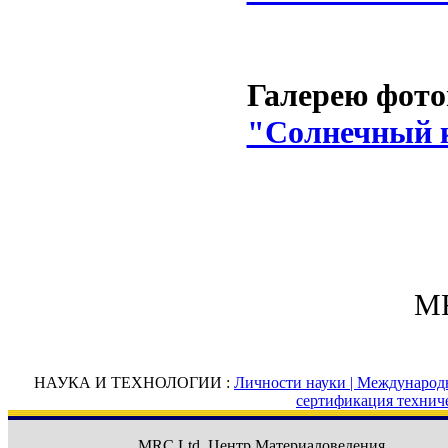
Галерею фото
"Солнечный 
MR
НАУКА И ТЕХНОЛОГИИ :
Личности науки |
Международн
сертификация технич
MRC Ltd.
Центр Материаловедения