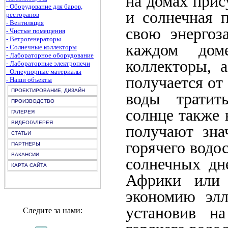
на домах прису
- Оборудование для баров,
и солнечная п
ресторанов
- Вентиляция
свою энергоз
- Чистые помещения
- Ветрогенераторы
каждом дом
- Солнечные коллекторы
- Лабораторное оборудование
коллекторы, 
- Лабораторные электропечи
- Огнеупорные материалы
получается от
- Наши объекты
ПРОЕКТИРОВАНИЕ, ДИЗАЙН
воды тратит
ПРОИЗВОДСТВО
солнце также 
ГАЛЕРЕЯ
ВИДЕОГАЛЕРЕЯ
получают зна
СТАТЬИ
горячего водо
ПАРТНЕРЫ
ВАКАНСИИ
солнечных дн
КАРТА САЙТА
Африки или 
экономию элл
установив н
Следите за нами: