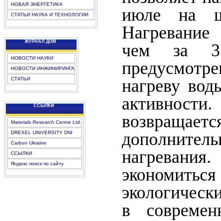
НОВАЯ ЭНЕРГЕТИКА
июле на ш
СТАТЬИ НАУКА И ТЕХНОЛОГИИ
Нагревание
ЖУРНАЛ ДОМ
чем за 3
НОВОСТИ НАУКИ
предусмотре
НОВОСТИ ИНЖИНИРИНГА
нагреву вод
СТАТЬИ
активности
CCЫЛКИ
возвращаетс
Materials Research Centre Ltd.
дополнител
DREXEL UNIVERSITY DNI
Carbon Ukraine
нагревани
ССЫЛКИ
Яндекс поиск по сайту
экономитьс
экологически
в современ