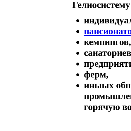
Гелиосистему
индивидуа
пансионато
кемпингов,
санаториев
предприят
ферм,
иныых общ
промышлен
горячую во