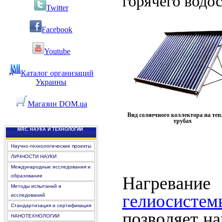
горячего водо
Twitter
Facebook
Youtube
Каталог организаций
Украины
Магазин DOM.ua
Вид солнечного коллектора на те
трубах
MRC НАУКА И ТЕХНОЛОГИИ
Научно-технологические проекты
ЛИЧНОСТИ НАУКИ
Международные исследования и
образование
Нагревани
Методы испытаний и
гелиосистем
исследований
Стандартизация и сертификация
позволяет на
НАНОТЕХНОЛОГИИ