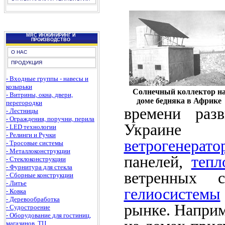
MRC ИНЖИНИРИНГ И
ПРОИЗВОДСТВО
О НАС
ПРОДУКЦИЯ
- Входные группы - навесы и
козырьки
Cолнечный коллектор н
- Витрины, окна, двери,
доме бедняка в Африке
перегородки
времени раз
- Лестницы
- Ограждения, поручни, перила
Украине 
- LED технологии
- Релинги и Ручки
ветрогенерато
- Тросовые системы
- Металлоконструкции
панелей,
тепл
- Стеклоконструкции
- Фурнитура для стекла
ветренных
- Сборные конструкции
- Литье
гелиосистемы
- Ковка
- Деревообработка
рынке. Наприм
- Судостроение
- Оборудование для гостиниц,
магазинов, ТЦ