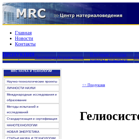
Главная
Новости
Контакты
ПРОДУКЦИЯ
Входные группы,
Лестницы
Ограждения
С
:
навесы, козырьки
MRC НАУКА И ТЕХНОЛОГИИ
Научно-технологические проекты
<< Продукция
ЛИЧНОСТИ НАУКИ
Международные исследования и
образование
Методы испытаний и
Гелиосист
исследований
Стандартизация и сертификация
НАНОТЕХНОЛОГИИ
НОВАЯ ЭНЕРГЕТИКА
СТАТЬИ НАУКА И ТЕХНОЛОГИИ