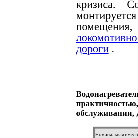
кризиса. С
монтируется
помещени
локомотивн
дороги
.
Водонагреват
практичностью
обслуживании, 
Номинальная вмест