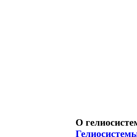
О гелиосисте
Гелиосистемы