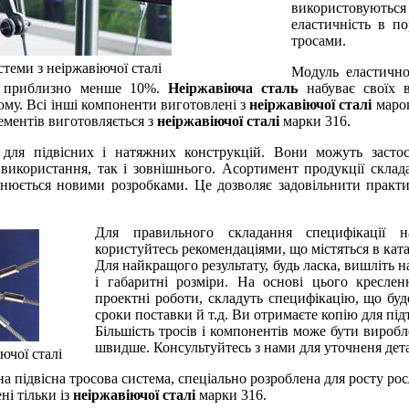
використовуються 
еластичність в п
тросами.
стеми з неіржавіючої сталі
Модуль еластичнос
є приблизно менше 10%.
Неіржавіюча сталь
набуває своїх 
ому. Всі інші компоненти виготовлені з
неіржавіючої сталі
марок
ементів виготовляється з
неіржавіючої сталі
марки 316.
для підвісних і натяжних конструкцій. Вони можуть застос
використання, так і зовнішнього. Асортимент продукції склад
внюється новими розробками. Це дозволяє задовільнити практи
Для правильного складання специфікації н
користуйтесь рекомендаціями, що містяться в ката
Для найкращого результату, будь ласка, вишліть н
і габаритні розміри. На основі цього кресле
проектні роботи, складуть специфікацію, що буд
сроки поставки й т.д. Ви отримаєте копію для пі
Більшість тросів і компонентів може бути виробл
швидше. Консультуйтесь з нами для уточненя дет
ючої сталі
ідвісна тросова система, спеціально розроблена для росту росли
ні тільки із
неіржавіючої сталі
марки 316.