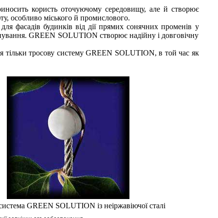
осить користь оточуючому середовищу, але й створює
у, особливо міського й промислового.
 для фасадів будинків від дії прямих сонячних променів у
іонування. GREEN SOLUTION створює надійну і довговічну
ня тільки тросову систему GREEN SOLUTION, в той час як
 система GREEN SOLUTION із неіржавіючої сталі