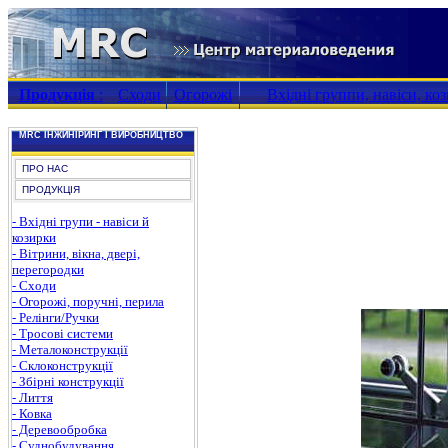
Продукція
:
Сходи
Огорожі
Вхідні группи, навіси, ко
MRC ІНЖИНІРИНГ І ВИРОБНИЦТВО
ПРО НАС
ПРОДУКЦІЯ
- Вхідні групи - навіси й
козирки
- Вітрини, вікна, двері,
перегородки
- Сходи
- Огорожі, поручні, перила
- Релінги/Ручки
- Тросові системи
- Металоконструкції
- Склоконструкції
- Збірні конструкції
- Лиття
- Ковка
- Деревообробка
- Суднобудування