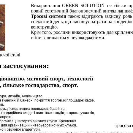
Використання GREEN SOLUTION не тільки прин
новий естетичний благоприємний вигляд ланшафт
Тросові системи
також відіграють захисну роль
спекотний день, що зменшує затрати на кондец
конструкцію.
Крім того, рослини використовують для кріплен
стіни залишаються неушкодженими.
ючої сталі
 застосування:
дівництво, яхтовий спорт, технології
сільське господарство, спорт.
ура, дизайн, будівництво
гкі тканинні й банерні покриття торгових площадок, кафе,
ів.
трукції спортивних площадок, басейнів.
традиційних сходів і гвинтових сходів, огорожа участків,
огорожі.
організації інтер'єрів нічних клубів. Кріплення
тросова
 для организации интерьеров ночных клубов.
ї і звукової апаратури.