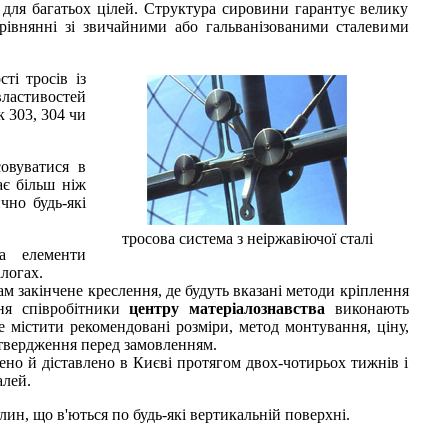
для багатьох цілей. Структура сировини гарантує велику
орівнянні зі звичайними або гальванізованими сталевими
ті тросів із
властивостей
 303, 304 чи
овуватися в
ає більш ніж
чно будь-які
тросова система з неіржавіючої сталі
а елементи
логах.
ам закінчене креслення, де будуть вказані методи кріплення
ння співробітники
центру матеріалознавства
виконають
е містити рекомендовані розміри, метод монтування, ціну,
дтвердження перед замовленням.
ено й діставлено в Києві протягом двох-чотирьох тижнів і
алей.
н, що в'ються по будь-які вертикальній поверхні.