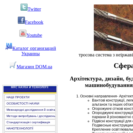
Twitter
Facebook
Youtube
Каталог организаций
Украины
тросова система з неіржаві
Сфера
Магазин DOM.ua
Архітектура, дизайн, бу
машинобудування, 
MRC НАУКА Й ТЕХНОЛОГІЇ
Основні направлення- Архітект
НАШІ ПРОЕКТИ
Вантові конструкції, ле
ОСОБИСТОСТІ НАУКИ
альтанок та інших об'єкт
Огорожуючі сіткові конс
Межнародні дослідження й освіта
Огороджуючі конструкції 
Методи випробувань і досліджень
паркани й різноманітні 
Підвісні конструкції для 
Стандартизація і сертифікація
Подвесные конструкции
НАНОТЕХНОЛОГІЇ
Крепление освітлювально