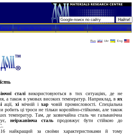
Троси
Суднобудування
Вогнетриви
Вітрогенератори
Rus
Ukr
Eng
д
ість
віючої сталі
використовуються в тих ситуаціях, де не
я, а також в умовах високих температур. Наприклад, в
ях
ві
ації,
хі
мічній і
хар
човій промисловості. Спеціальна
и робить ці троси не тільки корозійно-стійкими, але також
их температур. Там, де зазвичайна сталь чи гальванічна
мує,
неіржавіюча сталь
продовжує бути стійкою до
С.
316 найкращий за своїми характеристиками й тому