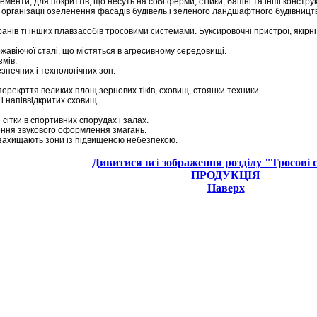
лементи, для покриттів, що несуть на собі ферми, стійки, башні та інші констру
 організації озеленення фасадів будівель і зеленого ландшафтного будівницт
нів ті інших плавзасобів тросовими системами. Буксировочні пристрої, якірні
жавіючої сталі, що містяться в агресивному середовищі.
мів.
печних і технологічних зон.
ерекрття великих площ зернових тіків, сховищ, стоянки техники.
і напіввідкритих сховищ.
 сітки в спортивних спорудах і залах.
лення звукового оформлення змагань.
 захищають зони із підвищеною небезпекою.
Дивитися всі зображення розділу "Тросові 
ПРОДУКЦІЯ
Наверх