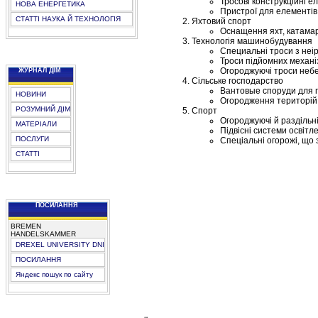
Тросові конструкційні е
НОВА ЕНЕРГЕТИКА
Пристрої для елементів
СТАТТІ НАУКА Й ТЕХНОЛОГІЯ
Яхтовий спорт
Оснащення яхт, катамара
Технологія машинобудування
Специальні троси з неір
Троси підйомних механіз
Огороджуючі троси небез
ЖУРНАЛ ДІМ
Сільське господарство
Вантовые споруди для п
НОВИНИ
Огородження територій 
РОЗУМНИЙ ДІМ
Спорт
Огороджуючі й раздільні
МАТЕРІАЛИ
Підвісні системи освіт
ПОСЛУГИ
Спеціальні огорожі, що
СТАТТІ
ПОСИЛАННЯ
BREMEN
HANDELSKAMMER
DREXEL UNIVERSITY DNI
ПОСИЛАННЯ
Яндекс пошук по сайту