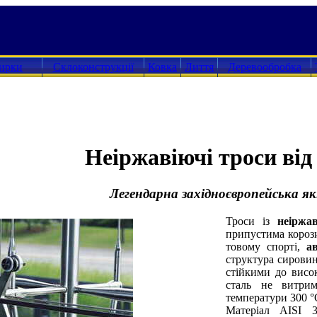
зирки
Склоконструкції
Ковка
Лиття
Деревообробка
Неіржавіючі троси ві
Легендарна західноєвропейська як
Троси із
неіржа
припустима корози
товому спорті,
а
структура сировин
стійкими до висок
сталь не витри
температури 300 °
Матеріал AISI 