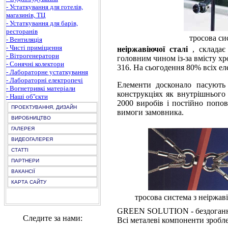
- Устаткування для готелів,
магазинів, ТЦ
- Устаткування для барів,
ресторанів
тросова си
- Вентиляція
- Чисті приміщення
неіржавіючої сталі
, склада
- Вітрогенератори
головним чином із-за вмісту хр
- Сонячні колектори
316. На сьогодення 80% всіх ел
- Лабораторне устаткування
- Лабораторні електропечі
Елементи досконало пасують 
- Вогнетривкі матеріали
конструкціях як внутрішнього 
- Наші об''єкти
2000 виробів і постійно попо
ПРОЕКТУВАННЯ, ДИЗАЙН
вимоги замовника.
ВИРОБНИЦТВО
ГАЛЕРЕЯ
ВИДЕОГАЛЕРЕЯ
СТАТТІ
ПАРТНЕРИ
ВАКАНСІЇ
КАРТА САЙТУ
тросова система з неіржаві
GREEN SOLUTION - бездоганна п
Следите за нами:
Всі металеві компоненти зробле