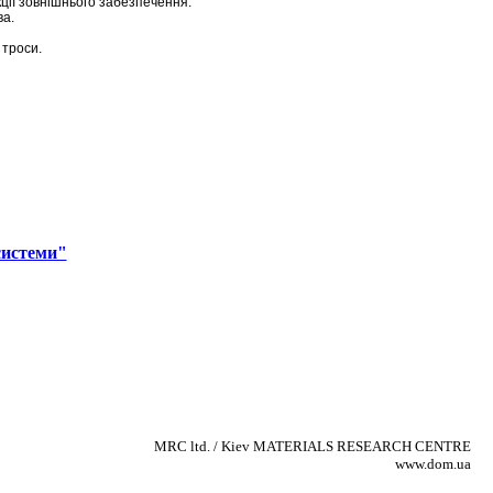
кції зовнішнього забезпечення.
ва.
 троси.
системи"
MRC ltd. / Kiev MATERIALS RESEARCH CENTRE
www.dom.ua