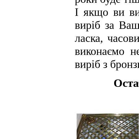
І якщо ви в
виріб за Ваш
ласка, часов
виконаємо н
виріб з бронз
Оста