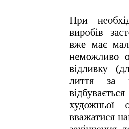
При необхід
виробів зас
вже має мал
неможливо о
відливку (д
лиття за 
відбуваєтьс
художньої 
вважатися на
закінчення д