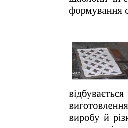
формування с
відбуваєт
виготовлення
виробу й різ