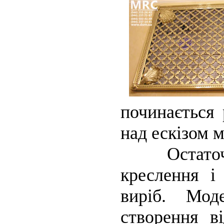
починається 
над ескізом 
Остаточний
креслення і
виріб. Мод
створення в