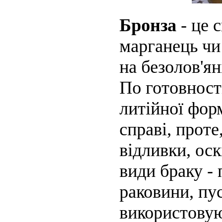
Бронза
- це 
марганець чи
на безолов'ян
По готовності
литійної фор
справі, проте
відливки, оск
види браку - 
раковини, пус
використовую