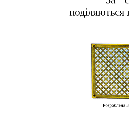
За своєю 
поділяються 
Розроблена 3