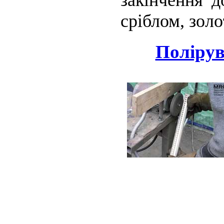
сріблом, золо
Полірув