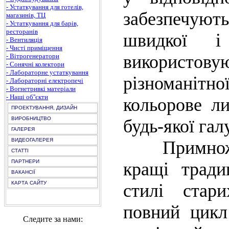
- Устаткування для готелів,
забезпечую
магазинів, ТЦ
- Устаткування для барів,
ресторанів
швидкої і
- Вентиляція
- Чисті приміщення
використов
- Вітрогенератори
- Сонячні колектори
- Лабораторне устаткування
різноманіт
- Лабораторні електропечі
- Вогнетривкі матеріали
- Наші об''єкти
кольорове ли
ПРОЕКТУВАННЯ, ДИЗАЙН
ВИРОБНИЦТВО
будь-якої гал
ГАЛЕРЕЯ
ВИДЕОГАЛЕРЕЯ
Примножени
СТАТТІ
ПАРТНЕРИ
кращі тради
ВАКАНСІЇ
КАРТА САЙТУ
стилі стар
повний цикл 
Следите за нами: