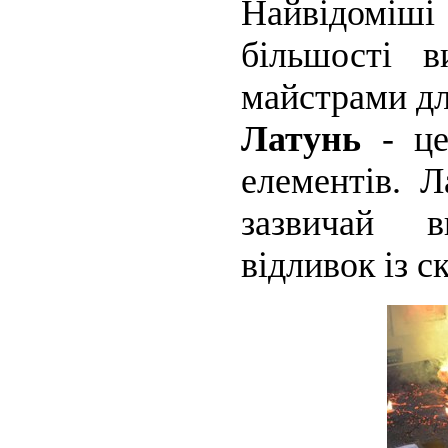
Найвідоміші 
більшості в
майстрами дл
Латунь
- ц
елементів. 
зазвичай в
відливок із 