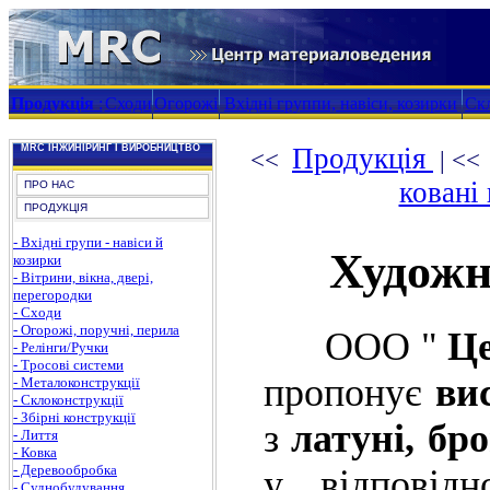
Продукція
:
Сходи
Огорожі
Вхідні группи, навіси, козирки
Скл
MRC ІНЖИНІРИНГ І ВИРОБНИЦТВО
Продукція
<<
| <
ковані
ПРО НАС
ПРОДУКЦІЯ
- Вхідні групи - навіси й
Художн
козирки
- Вітрини, вікна, двері,
перегородки
- Сходи
- Огорожі, поручні, перила
ООО "
Це
- Релінги/Ручки
- Тросові системи
пропонує
ви
- Металоконструкції
- Склоконструкції
- Збірні конструкції
з
латуні, бр
- Лиття
- Ковка
- Деревообробка
у відповідн
- Суднобудування