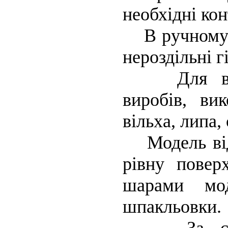
необхідні кон
В ручному ли
нероздільні г
Для вигот
виробів, вик
вільха, липа, 
Модель відл
рівну повер
шарами мод
шпакльовки.