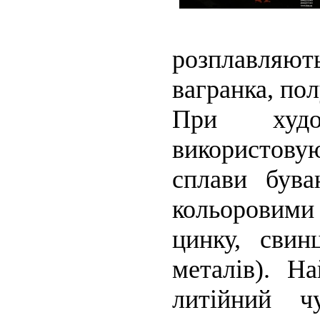
розплавляють
вагранка, пол
При худо
використовую
сплави бува
кольоровими 
цинку, свин
металів). Н
литійний ч