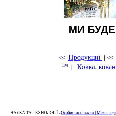
МИ БУДЕ
Продукциі
<<
| <
тм
Ковка, кова
|
НАУКА ТА ТЕХНОЛОГІЇ :
Особистості науки |
Міжнародні