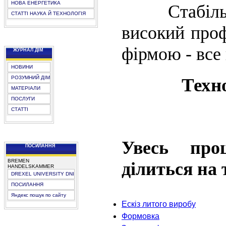
НОВА ЕНЕРГЕТИКА
Стабільніст
СТАТТІ НАУКА Й ТЕХНОЛОГІЯ
високий проф
фірмою - все
ЖУРНАЛ ДІМ
НОВИНИ
Техно
РОЗУМНИЙ ДІМ
МАТЕРІАЛИ
ПОСЛУГИ
СТАТТІ
Увесь про
ПОСИЛАННЯ
BREMEN
ділиться на 
HANDELSKAMMER
DREXEL UNIVERSITY DNI
ПОСИЛАННЯ
Яндекс пошук по сайту
Ескіз литого виробу
Формовка