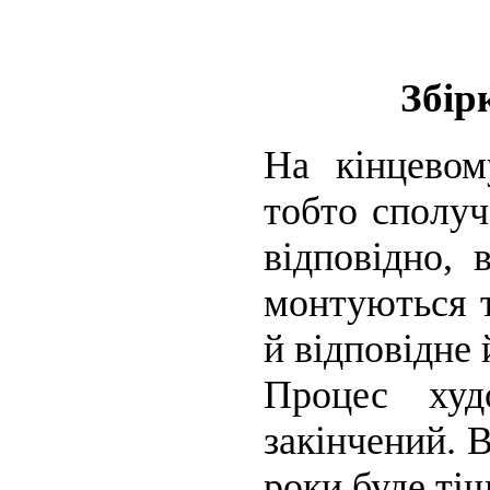
Збір
На кінцевому
тобто сполуч
відповідно, 
монтуються т
й відповідне 
Процес худ
закінчений. В
роки буде ті