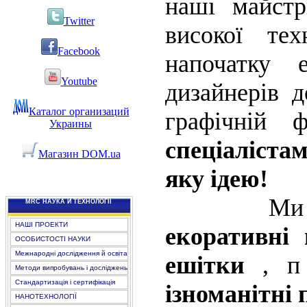
наші майстр
Twitter
високої тех
Facebook
напочатку 
Youtube
дизайнерів 
Каталог организаций
графічній 
Украины
спеціаліста
Магазин DOM.ua
яку ідею!
Ми вигото
MRC НАУКА Й ТЕХНОЛОГІЇ
НАШІ ПРОЕКТИ
екоративні
ОСОБИСТОСТІ НАУКИ
Межнародні дослідження й освіта
ешітки
, 
Методи випробувань і досліджень
Стандартизація і сертифікація
ізноманітні
НАНОТЕХНОЛОГІЇ