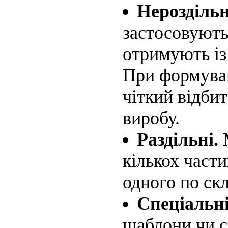
Нероздільн
застосовують
отримують із
При формуван
чіткий відби
виробу.
Раздільні.
кількох части
одного по ск
Спеціальн
шаблони чи с