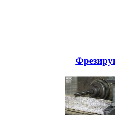
Фрезирув