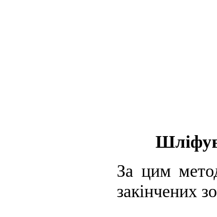
Шліфув
За цим мето
закінчених з