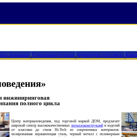
есы, козырьки
Стеклоконструкции
Фурнитура для стекла
Ковк
ловедения»
ая инжиниринговая
мпания полного цикла
Центр материаловедения, под торговой маркой ДОМ, предлагает
широкий спектр высококачественных
металлоконструкций
и изделий
от классики до стиля Hi-Tech из современных материалов:
полированная нержавеющая сталь, черный металл с полимерным