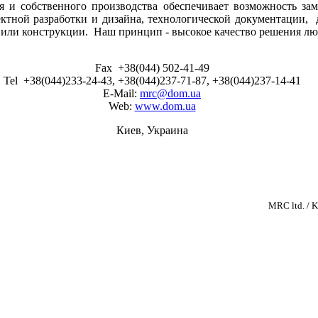
ия и собственного производства обеспечивает возможность за
ктной разработки и дизайна, технологической документации, д
я или конструкции. Наш принцип - высокое качество решения лю
Fax +38(044) 502-41-49
Tel +38(044)233-24-43, +38(044)237-71-87, +38(044)237-14-41
E-Mail:
mrc@dom.ua
Web:
www.dom.ua
Киев, Украина
MRC ltd. 