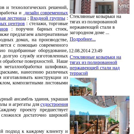
лов и технологических решений,
зработка и
дизайн современных
Стеклянные козырьки на
вая лестница
;
Входной группы
:
тягах из полированной
вых центров
: стелажи, торговые
нержавеющей стали в
анов
: поручни барных стоек,
загородном доме ...
акже предлагаем альтернативные
Подробнее...
одных домах, на производстве,
яется с помощью современного
ьно подобранные оборудование,
12.08.2014 23:49
и долгую службу изготовленных
Стеклянные козырьки на
и обработке поверхностей. Наше
тягах из полированной
в металлообработки шлифовки,
нержавеющей стали над
красками, нанесению различных
террасой
 изготавливать конструкции из
еклом, композитными листовыми
урный ансамбль здания, украшая
узлы и агрегаты для
судостроения
Каждому проекту предшествует
с сложился достаточно широкий
ый подход к каждому клиенту и