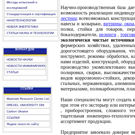
Методы испытаний и
Научно-производственная база да
исследований
возможность реализации индивиду
Стандартизация и сертификация
лестниц
всевозможных конструкций
НАНОТЕХНОЛОГИИ
навесы и козырьки,
витрины, окна
НОВАЯ ЭНЕРГЕТИКА
полки, стойки для товаров, пер
СТАТЬИ НАУКА И ТЕХНОЛОГИИ
бокалодержатели,
релинги
,
торгов
экологически чистые источники
фермерских хозяйствах, удаленных
ЖУРНАЛ ДОМ
дорогостоящего оборудования, чт
инструмент, режимы обработки, к
НОВОСТИ НАУКИ
нами изделий, конструкций, обору
НОВОСТИ ИНЖИНИРИНГА
производство укомплектовано 
полировки, сварки, высококачест
СТАТЬИ
видов коррозионно-стойких, деко
стальных, нержавеющих, алюминие
материалами, поликарбонатом, пла
CCЫЛКИ
Наши специалисты могут создать 
Materials Research Centre Ltd.
при этом его экстерьер или интерь
DREXEL UNIVERSITY DNI
, приборостроения, сложного те
Carbon Ukraine
тщательная инженерно-технологи
ССЫЛКИ
ассортимент продукции.
Яндекс поиск по сайту
Предприятие завоевало доверие 