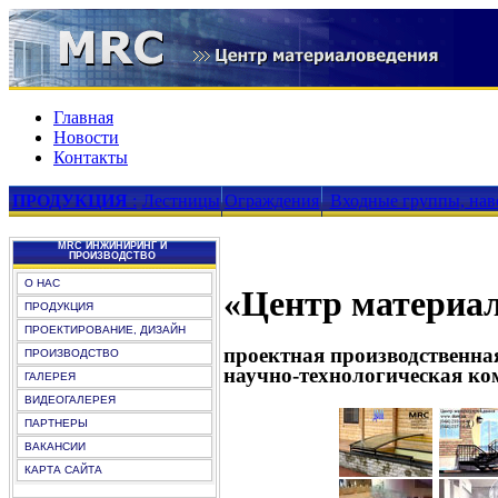
Главная
Новости
Контакты
ПРОДУКЦИЯ
:
Лестницы
Ограждения
Входные группы, нав
MRC ИНЖИНИРИНГ И
ПРОИЗВОДСТВО
О НАС
«Центр материа
ПРОДУКЦИЯ
ПРОЕКТИРОВАНИЕ, ДИЗАЙН
проектная производственн
ПРОИЗВОДСТВО
научно-технологическая ко
ГАЛЕРЕЯ
ВИДЕОГАЛЕРЕЯ
ПАРТНЕРЫ
ВАКАНСИИ
КАРТА САЙТА