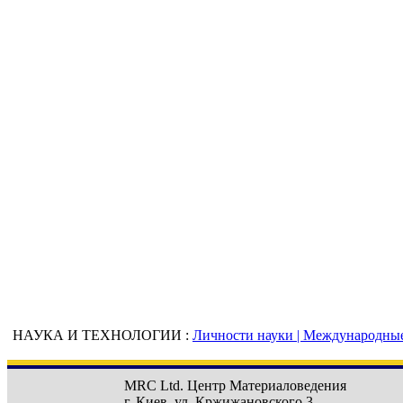
НАУКА И ТЕХНОЛОГИИ :
Личности науки |
Международные 
MRC Ltd.
Центр Материаловедения
г. Киев
,
ул. Кржижановского 3