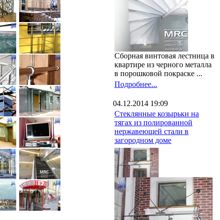
Сборная винтовая лестница в
квартире из черного металла
в порошковой покраске ...
Подробнее...
04.12.2014 19:09
Стеклянные козырьки на
тягах из полированной
нержавеющей стали в
загородном доме