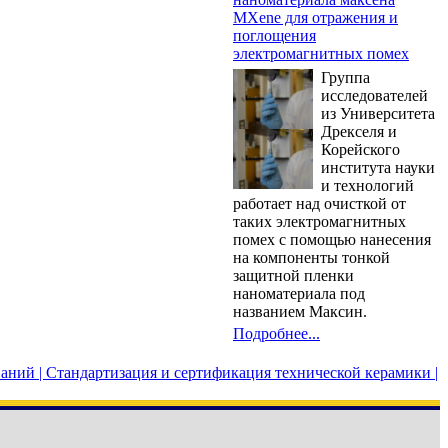
MXene для отражения и
поглощения
электромагнитных помех
Группа
исследователей
из Университета
Дрекселя и
Корейского
института науки
и технологий
работает над очисткой от
таких электромагнитных
помех с помощью нанесения
на компоненты тонкой
защитной пленки
наноматериала под
названием Максин.
Подробнее...
аний |
Стандартизация и сертификация технической керамики |