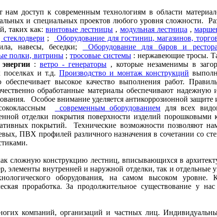
ет нам доступ к современным технологиям в области материа
альных и специальных проектов любого уровня сложности. Ра
, таких как:
винтовые лестницы
,
модульная лестница
,
марше
, стеклодвери
;
Оборудование для гостиниц, магазинов, торго
ила, навесы, беседки;
Оборудование для баров и рестор
ые полки, витрины
;
тросовые системы
: нержавеющие тросы. Т
 энергии
:
ветро - генераторы
, которые незаменимы в загор
 поселках и т.д.
Производство и монтаж конструкций
выполн
о обеспечивает высокое качество выполнения работ. Правил
ачественно обработанные материалы обеспечивают надежную 
дования. Особое внимание уделяется антикоррозионной защите 
высококлассным
современным оборудованием
для всех видо
венной отделки покрытия поверхности изделий порошковыми 
ративных покрытий. Технические возможности позволяют нам
вых, ПВХ профилей различного назначения в сочетании со ст
стиками.
как сложную конструкцию лестниц, вписывающихся в архитект
ер, элементы внутренней и наружной отделки, так и отдельные 
хнологического оборудования, на самом высоком уровне. 
ческая проработка. За продолжительное существование у на
многих компаний, организаций и частных лиц. Индивидуальн