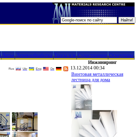
а
Литье
Деревообработка
Тросы н/ж
Судостроение
Огнеупоры
Инжиниринг
13.12.2014 00:34
Rus
Ukr
Eng
De
Винтовая металлическая
лестница для дома