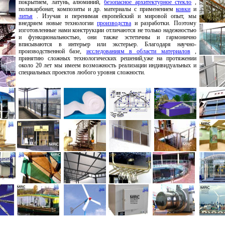
покрытием, латунь, алюминий,
безопасное архитектурное стекло
,
поликарбонат, композиты и др. материалы с применением
ковки
и
литья
. Изучая и перенимая европейский и мировой опыт, мы
внедряем новые технологии
производства
и разработки. Поэтому
изготовленные нами конструкции отличаются не только надежностью
и функциональностью, они также эстетичны и гармонично
вписываются в интерьер или экстерьер. Благодаря научно-
производственной базе,
исследованиям в области материалов
,
принятию сложных технологических решений,уже на протяжении
около 20 лет мы имеем возможность реализации индивидуальных и
специальных проектов любого уровня сложности.