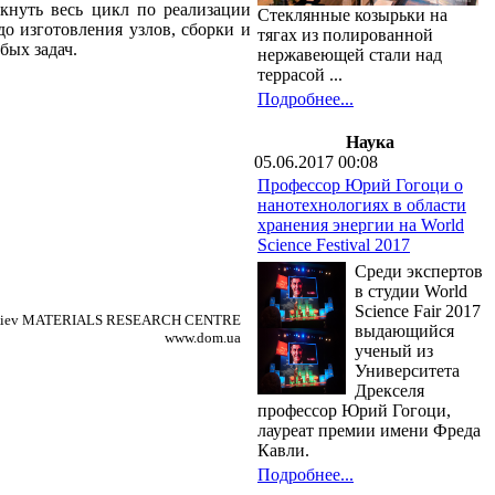
мкнуть весь цикл по реализации
Стеклянные козырьки на
о изготовления узлов, сборки и
тягах из полированной
бых задач.
нержавеющей стали над
террасой ...
Подробнее...
Наука
05.06.2017 00:08
Профессор Юрий Гогоци о
нанотехнологиях в области
хранения энергии на World
Science Festival 2017
Среди экспертов
в студии World
Science Fair 2017
/ Kiev MATERIALS RESEARCH CENTRE
выдающийся
www.dom.ua
ученый из
Университета
Дрекселя
профессор Юрий Гогоци,
лауреат премии имени Фреда
Кавли.
Подробнее...