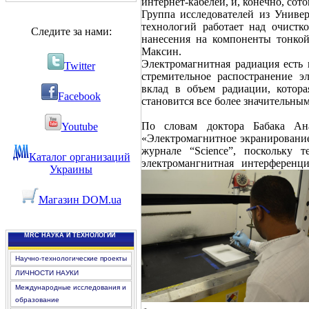
интернет-кабелей, и, конечно, сот
Группа исследователей из Универ
технологий работает над очист
Следите за нами:
нанесения на компоненты тонко
Максин.
Электромагнитная радиация есть 
Twitter
стремительное распостранение э
вклад в объем радиации, котора
Facebook
становится все более значительным
По словам доктора Бабака Ана
Youtube
«Электромагнитное экранирование
журнале “Science”, поскольку т
Каталог организаций
электромангнитная интерференц
Украины
Магазин DOM.ua
MRC НАУКА И ТЕХНОЛОГИИ
Научно-технологические проекты
ЛИЧНОСТИ НАУКИ
Международные исследования и
образование