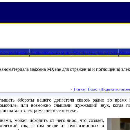
есы, козырьки
Стеклоконструкции
Фурнитура для стекла
Ковк
наноматериала максена MXene для отражения и поглощения эле
Главная
| Новости |
Подписаться на но
<<
лышать обороты вашего двигателя сквозь радио во время 
томобиле, или возможно слышали жужжащий звук, когда по
вы испытали электромагнитные помехи.
нами, может исходить от чего-либо, что создает,
трический ток, в том числе от телевизионных и