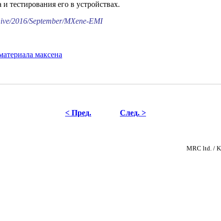
и тестирования его в устройствах.
chive/2016/September/MXene-EMI
атериала максена
< Пред.
След. >
MRC ltd. 