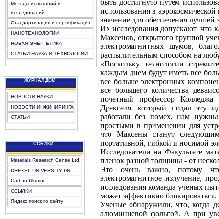
быть достигнуто путем использова
Методы испытаний и
использования в аэрокосмической
исследований
значение для обеспечения лучшей 
Стандартизация и сертификация
Их исследования допускают, что к
НАНОТЕХНОЛОГИИ
Максенов, открытого группой уче
НОВАЯ ЭНЕРГЕТИКА
электромагнитных шумов, благо
СТАТЬИ НАУКА И ТЕХНОЛОГИИ
распылительным способом на любу
«Поскольку технологии стремит
каждым днем будут иметь все боль
все больше электронных компонен
ЖУРНАЛ ДОМ
все большего количества девай
НОВОСТИ НАУКИ
почетный профессор Колледжа 
Дрекселя, который подал эту и
НОВОСТИ ИНЖИНИРИНГА
работали без помех, нам нужны
СТАТЬИ
простыми в применении для устро
что Максены станут следующим
портативной, гибкой и носимой эл
CCЫЛКИ
Исследователи на Факультете ма
пленок разной толщины - от нескол
Materials Research Centre Ltd.
Это очень важно, потому что
DREXEL UNIVERSITY DNI
электромагнитное излучение, про
Carbon Ukraine
исследования команда ученых пыт
ССЫЛКИ
может эффективно блокироваться.
Яндекс поиск по сайту
Ученые обнаружили, что, когда д
алюминиевой фольгой. А при уве