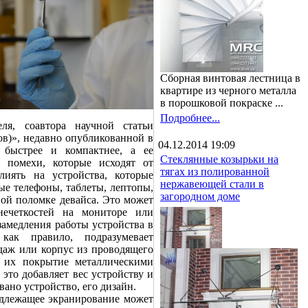
Сборная винтовая лестница в
квартире из черного металла
в порошковой покраске ...
Подробнее...
ля, соавтора научной статьи
в)», недавно опубликованной в
04.12.2014 19:09
, быстрее и компактнее, а ее
Стеклянные козырьки на
е помехи, которые исходят от
тягах из полированной
лиять на устройства, которые
нержавеющей стали в
ые телефоны, таблеты, лептопы,
загородном доме
ной поломке девайса. Это может
нечеткостей на мониторе или
замедления работы устройства в
как правило, подразумевает
даж или корпус из проводящего
 их покрытие металлическими
 это добавляет вес устройству и
вано устройство, его дизайн.
надлежащее экранирование может