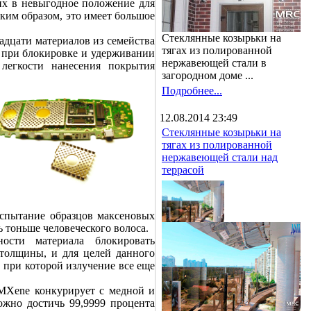
 их в невыгодное положение для
им образом, это имеет большое
Стеклянные козырьки на
вадцати материалов из семейства
тягах из полированной
 при блокировке и удерживании
нержавеющей стали в
легкости нанесения покрытия
загородном доме ...
Подробнее...
12.08.2014 23:49
Стеклянные козырьки на
тягах из полированной
нержавеющей стали над
террасой
испытание образцов максеновых
ь тоньше человеческого волоса.
ости материала блокировать
 толщины, и для целей данного
 при которой излучение все еще
 MXene конкурирует с медной и
жно достичь 99,9999 процента