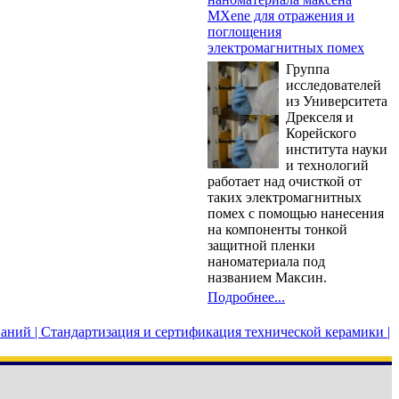
MXene для отражения и
поглощения
электромагнитных помех
Группа
исследователей
из Университета
Дрекселя и
Корейского
института науки
и технологий
работает над очисткой от
таких электромагнитных
помех с помощью нанесения
на компоненты тонкой
защитной пленки
наноматериала под
названием Максин.
Подробнее...
аний |
Стандартизация и сертификация технической керамики |