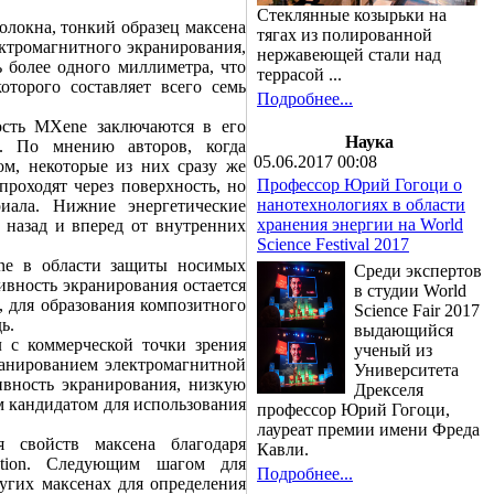
Стеклянные козырьки на
олокна, тонкий образец максена
тягах из полированной
ектромагнитного экранирования,
нержавеющей стали над
 более одного миллиметра, что
террасой ...
торого составляет всего семь
Подробнее...
ость MXene заключаются в его
Наука
е. По мнению авторов, когда
05.06.2017 00:08
ом, некоторые из них сразу же
Профессор Юрий Гогоци о
проходят через поверхность, но
нанотехнологиях в области
иала. Нижние энергетические
хранения энергии на World
 назад и вперед от внутренних
Science Festival 2017
ne в области защиты носимых
Среди экспертов
тивность экранирования остается
в студии World
, для образования композитного
Science Fair 2017
ь.
выдающийся
л с коммерческой точки зрения
ученый из
кранированием электромагнитной
Университета
ивность экранирования, низкую
Дрекселя
м кандидатом для использования
профессор Юрий Гогоци,
лауреат премии имени Фреда
я свойств максена благодаря
Кавли.
ation. Следующим шагом для
Подробнее...
угих максенах для определения