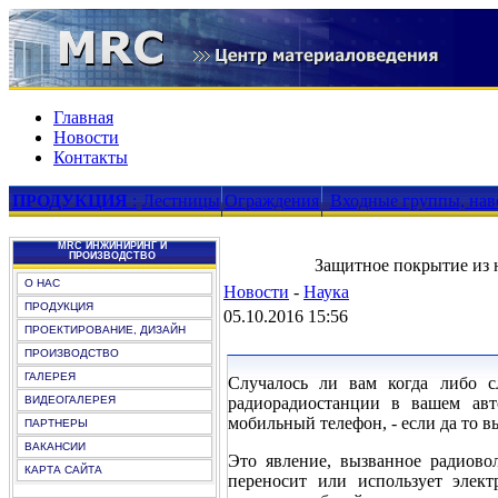
Главная
Новости
Контакты
ПРОДУКЦИЯ
:
Лестницы
Ограждения
Входные группы, нав
MRC ИНЖИНИРИНГ И
ПРОИЗВОДСТВО
Защитное покрытие из 
О НАС
Новости
-
Наука
ПРОДУКЦИЯ
05.10.2016 15:56
ПРОЕКТИРОВАНИЕ, ДИЗАЙН
ПРОИЗВОДСТВО
ГАЛЕРЕЯ
Случалось ли вам когда либо с
ВИДЕОГАЛЕРЕЯ
радиорадиостанции в вашем ав
мобильный телефон, - если да то 
ПАРТНЕРЫ
ВАКАНСИИ
Это явление, вызванное радиовол
КАРТА САЙТА
переносит или использует элек