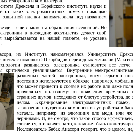
овых телефонов и компьютеров.
ситета Дрекселя и Корейского института науки и
кой от таких электромагнитных помех с помощью
й защитной пленки наноматериала под названием
везде – еще с момента образования вселенной. Но
лектроники в последние десятилетия делает свой
я вырабатывается на нашей планете, ее уровень
.
сори, из Института наноматериалов Университета Дрексе
 помех с помощью 2D карбидов переходных металлов (Максено
ехнологии развиваются, электроника становится все легче
ия критически увеличивается. Внутренние электромагнитны
различных частей
электроники, могут серьезно пов
постоянно используются в обиходе, например, мобильн
что может привести к сбоям в их работе или даже пол
проявляться по-разному: от появления временных 
странных шумов, исходящих от блютус устройства, до 
целом. Экранирование электромагнитных помех, 
заключение внутренних компонентов устройства в бан
металла, например, из алюминия или меди, или же
чернилами. И, не смотря, что такой способ эффективен,
считается, что влияет на то, как может быть сконструиро
Исследователь Бабак Анасори говорит, что в целом, 