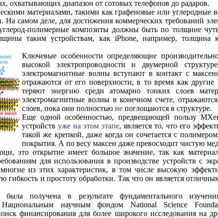
ах, охватывающих диапазон от сотовых телефонов до радаров.
ескими материалами, такими как графеновые или углеродные в
ы. На самом деле, для достижения коммерческих требований эл
 углерод-полимерные композиты должны быть по толщине чуть
щины таким устройствам, как iPhone, например, толщина ко
Ключевые особенности определяющие производительн
высокой электропроводности и двумерной структур
электромагнитные волны вступают в контакт с максен
отражаются от его поверхности, в то время как другие 
теряют энергию среди атомарно тонких слоев матер
электромагнитные волны в конечном счете, отражаются
слоев, пока они полностью
не
поглощаются в структуре.
Еще одной особенностью, предвещающей пользу MXe
устройств
уже на этом этапе
, является то, что его эффек
такой же крепкой, даже когда он сочетается с полимером
покрытия. А по весу максен даже превосходит чистую мед
ци, это открытие имеет большое значение, так как материа
требованиям для использования в производстве устройств с э
 многие из этих характеристик, в том числе высокую эффект
ю гибкость и простоту обработки. Так что он является отличны
ка была получена в результате фундаментального изучени
 Национальным научным фондом National Science Found
поиск финансирования для более широкого исследования на др