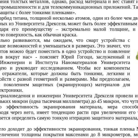
ния толстых металлов, однако, расход материала и вес ставят
 промышленности и для телекоммуникационных приложений. Так
защиты с более тонкими пленками».
арбид титана, толщиной несколько атомов, один из более чем д
ных из Университета Дрекселя, может быть более эффективным
даря его преимуществу – экстремально малой толщине, и 
ю поверхность, как обычная краска.
ельно развиваются, мы ожидаем, что смарт устройства с
ше возможностей и уменьшаться в размерах. Это значит, что
тов можно будет поместить в одно устройство и появление
сов вокруг нас» - поясняет Юрий Гогоци, заслуженный и
Инженерии и Института Наноматериалов Университета
дею и руководит исследованием. Чтобы все компоненты
 отражатели, которые должны быть тонкими, легкими и
йств с разной геометрией и размерами. Мы предполагаем,
 поколением защитных (экранирующих) материалов для
ектроники.
териаловедения и инженерии Университета Дрекселя провели 
ьких микрон (одна тысячная миллиметра) до 45 микрон, что чут
 эффективность экранирования материала, мера способн
ходя через него, имеет тенденцию расти при увеличении его
ается определить самую тонкую итерацию защитного материала,
ело доходит до эффективности экранирования, тонкая пленка
личении толщины покрытия максенами до 8 микрометров, мо