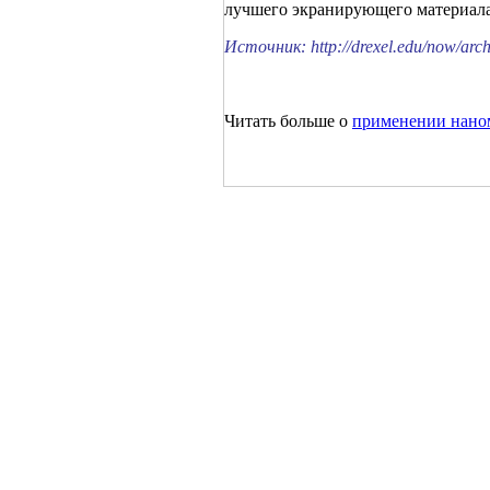
лучшего экранирующего материала 
Источник: http://drexel.edu/now/ar
Читать больше о
применении наном