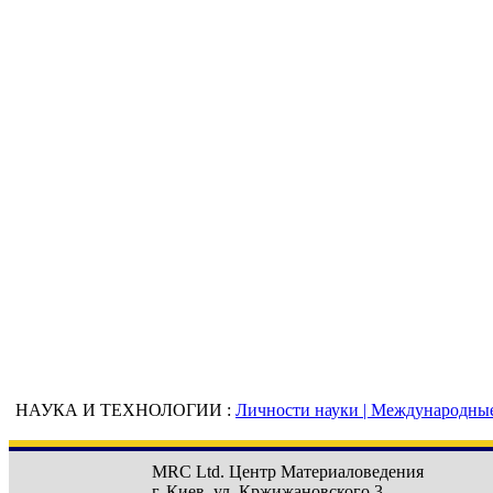
НАУКА И ТЕХНОЛОГИИ :
Личности науки |
Международные 
MRC Ltd.
Центр Материаловедения
г. Киев
,
ул. Кржижановского 3