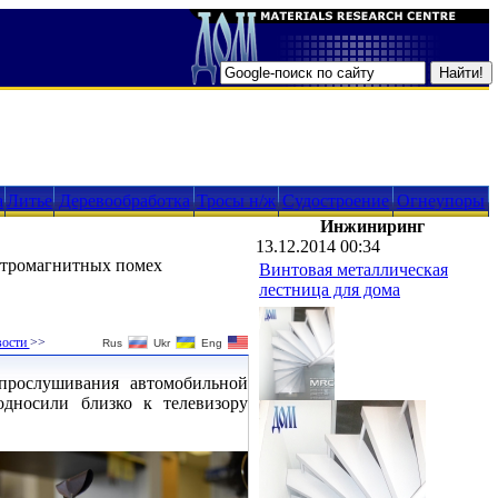
а
Литье
Деревообработка
Тросы н/ж
Судостроение
Огнеупоры
Инжиниринг
13.12.2014 00:34
ктромагнитных помех
Винтовая металлическая
лестница для дома
вости
>>
Rus
Ukr
Eng
прослушивания автомобильной
дносили близко к телевизору