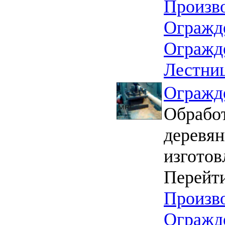
Произв
Огражд
Огражд
Лестни
Огражд
Обработ
деревян
изготов
Перейти
Произв
Огражд