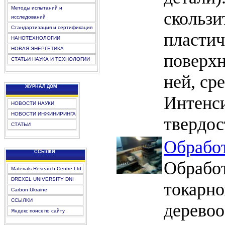
Методы испытаний и
скользи
исследований
Стандартизация и сертификация
пластич
НАНОТЕХНОЛОГИИ
НОВАЯ ЭНЕРГЕТИКА
поверхн
СТАТЬИ НАУКА И ТЕХНОЛОГИИ
ней, ср
ЖУРНАЛ ДОМ
Интенси
НОВОСТИ НАУКИ
НОВОСТИ ИНЖИНИРИНГА
твердос
СТАТЬИ
Обработ
CCЫЛКИ
Обработ
Materials Research Centre Ltd.
DREXEL UNIVERSITY DNI
токарно
Carbon Ukraine
ССЫЛКИ
деревоо
Яндекс поиск по сайту