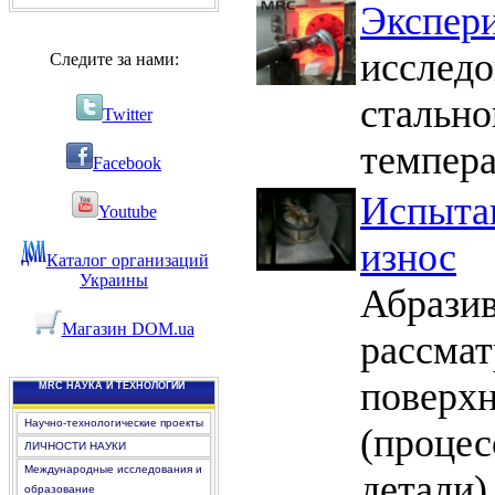
Экспери
исследо
Следите за нами:
стально
Twitter
темпера
Facebook
Испытан
Youtube
износ
Каталог организаций
Украины
Абрази
Магазин DOM.ua
рассмат
поверхн
MRC НАУКА И ТЕХНОЛОГИИ
Научно-технологические проекты
(процес
ЛИЧНОСТИ НАУКИ
Международные исследования и
детали)
образование