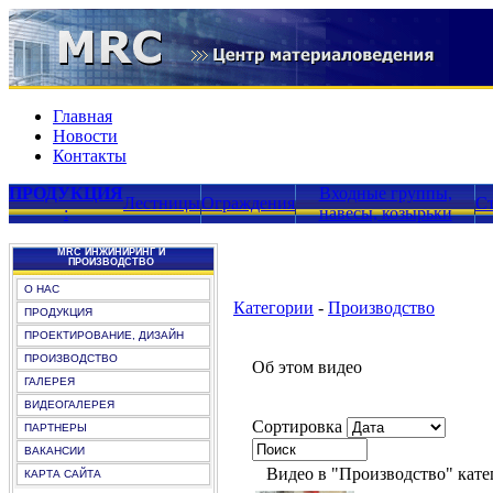
Главная
Новости
Контакты
ПРОДУКЦИЯ
Входные группы,
Лестницы
Ограждения
С
:
навесы, козырьки
MRC ИНЖИНИРИНГ И
ПРОИЗВОДСТВО
О НАС
Категории
-
Производство
ПРОДУКЦИЯ
ПРОЕКТИРОВАНИЕ, ДИЗАЙН
ПРОИЗВОДСТВО
Об этом видео
ГАЛЕРЕЯ
ВИДЕОГАЛЕРЕЯ
Сортировка
ПАРТНЕРЫ
ВАКАНСИИ
Видео в "Производство" кате
КАРТА САЙТА