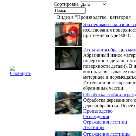
Сортировка
Видео в "Производство" категория
Эксперимент на износ в 
исследования поверхнос
при температуре 900 С
Испытания образцов мат
Абразивный износ матери
поверхность детали, с к
поверхности детали). В 
контакта, вызывая ее пл
Сообщить
материала и перемещатьс
Интенсивность абразивно
абразивных частиц.
Обработка стойки ограж
Обработка деревянного о
деревообработка. Перейт
Производство
Ограждения
Ограждения лестниц
Лестницы
Ограждение лестницы