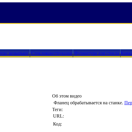
есы, козырьки
Стеклоконструкции
Фурнитура для стекла
Ковк
Об этом видео
Фланец обрабатывается на станке.
Пер
Теги:
URL:
Код: