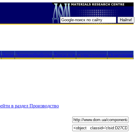
а
Литье
Деревообработка
Тросы н/ж
Судостроение
Огнеупоры
ейти в раздел Производство