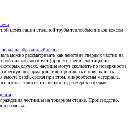
печи
тной цементации стальной трубы теплообменников коксом
ериала на абразивный износ
ала можно рассматривать как действие твердых частиц на
оторой она контактирует (процесс трения частицы по
некоторых случаях, частицы могут скользить по поверхности
астическую деформацию, или проникать в поверхность
я вместе с ней, срезая при этом, микрообъемы материала.
го износа зависит от твердости, размеров и формы
дения
граждения лестницы на токарном станке. Производство,
и в разделы: