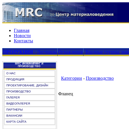
Главная
Новости
Контакты
ПРОДУКЦИЯ
:
Лестницы
Ограждения
Входные группы, нав
MRC ИНЖИНИРИНГ И
ПРОИЗВОДСТВО
О НАС
Категории
-
Производство
ПРОДУКЦИЯ
ПРОЕКТИРОВАНИЕ, ДИЗАЙН
ПРОИЗВОДСТВО
Фланец
ГАЛЕРЕЯ
ВИДЕОГАЛЕРЕЯ
ПАРТНЕРЫ
ВАКАНСИИ
КАРТА САЙТА