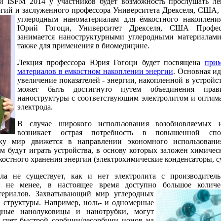
ии ISFM 2014 у участников будет возможность прослушать 
огий и заслуженного профессора Университета Дрекселя, США
углеродным наноматериалам для ёмкостного накопления
Юрий Гогоци, Университет Дрекселя, США Профе
занимается наноструктурными углеродными материалами
также для применения в биомедицине.
Лекция профессора Юрия Гогоци будет посвящена
при
материалов в емкостном накоплении энергии
. Основная ид
увеличение показателей - энергии, накопленной в устройст
может быть достигнуто путем объединения прави
наноструктуры с соответствующим электролитом и оптим
электрода.
В случае широкого использования возобновляемых и
возникает острая потребность в повышенной спо
ьку мир движется в направлении экономного использования
ом будут играть устройства, в основу которых заложен химиче
костного хранения энергии (электрохимические конденсаторы, с
ала не существует, как и нет электролита с производител
ем не менее, в настоящее время доступно большое количе
ериалов.
Захватывающий мир углеродных
3D структуры. Например, ноль- и одномерные
одные нанолуковицы и нанотрубки, могут
 счет быстрой сорбции/десорбции ионов на