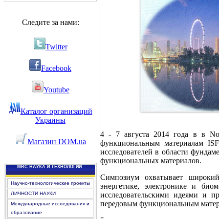
Следите за нами:
Twitter
Facebook
Youtube
Каталог организаций
Украины
4 - 7 августа 2014 года в в N
Магазин DOM.ua
функциональным материалам IS
исследователей в области фундам
функциональных материалов.
MRC НАУКА И ТЕХНОЛОГИИ
Симпозиум охватывает широкий
Научно-технологические проекты
энергетике, электронике и био
ЛИЧНОСТИ НАУКИ
исследовательскими идеями и п
передовым функциональным матер
Международные исследования и
образование