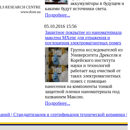
аккумуляторы в будущем и
RIALS RESEARCH CENTRE
какими будут источники света.
www.dom.ua
Подробнее...
05.10.2016 15:56
Защитное покрытие из наноматериала
максена MXene для отражения и
поглощения электромагнитных помех
Группа исследователей из
Университета Дрекселя и
Корейского института
науки и технологий
работает над очисткой от
таких электромагнитных
помех с помощью
нанесения на компоненты тонкой
защитной пленки наноматериала под
названием Максин.
Подробнее...
аний |
Стандартизация и сертификация технической керамики |