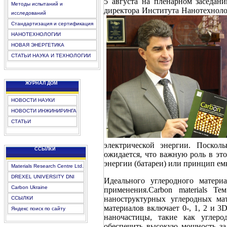
5 августа на пленарном заседан
Методы испытаний и
директора Института Нанотехнол
исследований
Стандартизация и сертификация
НАНОТЕХНОЛОГИИ
НОВАЯ ЭНЕРГЕТИКА
СТАТЬИ НАУКА И ТЕХНОЛОГИИ
ЖУРНАЛ ДОМ
НОВОСТИ НАУКИ
НОВОСТИ ИНЖИНИРИНГА
СТАТЬИ
электрической энергии. Поскол
CCЫЛКИ
ожидается, что важную роль в эт
энергии (батареи) или принцип ем
Materials Research Centre Ltd.
DREXEL UNIVERSITY DNI
Идеального углеродного матери
Carbon Ukraine
применения.Carbon materials Т
наноструктурных углеродных мат
ССЫЛКИ
материалов включает 0-, 1, 2 и 
Яндекс поиск по сайту
наночастицы, такие как углер
обеспечить высокую мощность за