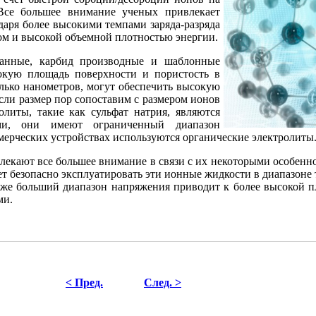
Все большее внимание ученых привлекает
даря более высокими темпами заряда-разряда
ом и высокой объемной плотностью энергии.
ванные, карбид производные и шаблонные
окую площадь поверхности и пористость в
олько нанометров, могут обеспечить высокую
если размер пор сопоставим с размером ионов
олиты, такие как сульфат натрия, являются
ми, они имеют ограниченный диапазон
мерческих устройствах используются органические электролиты
екают все большее внимание в связи с их некоторыми особенно
т безопасно эксплуатировать эти ионные жидкости в диапазоне т
акже больший диапазон напряжения приводит к более высокой п
ми.
< Пред.
След. >