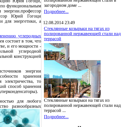
полированной нержавеющей стали в
лекцию Юрия Гогоци,
загородном доме ...
,
по функциональным
 энергии.профессор
Подробнее...
ссор Юрий Гогоци
и для энергетики, а
12.08.2014 23:49
Стеклянные козырьки на тягах из
полированной нержавеющей стали над
менению углеродных
террасой
ея состоит в том, что
ве, и его мощности -
льной углеродной
альной конструкцией
сточников энергии
собности хранения
 электричества, то
ский способ хранения
уперконденсаторы).
Стеклянные козырьки на тягах из
ьностью для любого
полированной нержавеющей стали над
ство разнообразных
террасой ...
Подробнее...