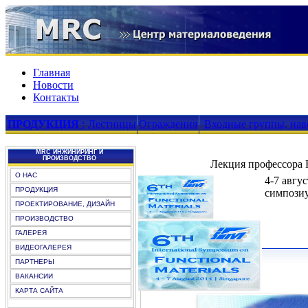
Главная
Новости
Контакты
ПРОДУКЦИЯ
:
Лестницы
Ограждения
Входные группы, нав
MRC ИНЖИНИРИНГ И
ПРОИЗВОДСТВО
Лекция профессора 
О НАС
4-7 авгу
ПРОДУКЦИЯ
симпози
ПРОЕКТИРОВАНИЕ, ДИЗАЙН
ПРОИЗВОДСТВО
ГАЛЕРЕЯ
ВИДЕОГАЛЕРЕЯ
ПАРТНЕРЫ
ВАКАНСИИ
КАРТА САЙТА