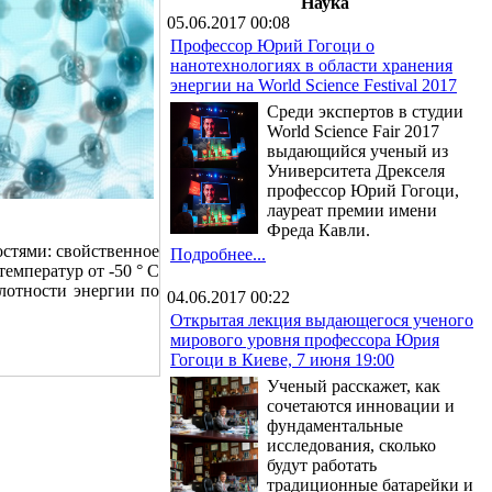
Наука
05.06.2017 00:08
Профессор Юрий Гогоци о
нанотехнологиях в области хранения
энергии на World Science Festival 2017
Среди экспертов в студии
World Science Fair 2017
выдающийся ученый из
Университета Дрекселя
профессор Юрий Гогоци,
лауреат премии имени
.
Фреда Кавли.
стями: свойственное
Подробнее...
емператур от -50 ° С
лотности энергии по
04.06.2017 00:22
Открытая лекция выдающегося ученого
мирового уровня профессора Юрия
Гогоци в Киеве, 7 июня 19:00
Ученый расскажет, как
сочетаются инновации и
фундаментальные
исследования, сколько
будут работать
традиционные батарейки и