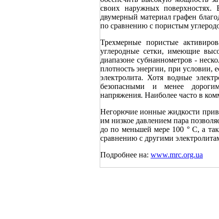
своих наружных поверхностях. 
двумерный материал графен благо
по сравнению с пористым углерод
Трехмерные пористые активиро
углеродные сетки, имеющие выс
диапазоне субнаннометров - неск
плотность энергии, при условии, 
электролита. Хотя водные электр
безопасными и менее дороги
напряжения. Наиболее часто в ком
Негорючие ионные жидкости привл
им низкое давлением пара позволяе
до по меньшей мере 100 ° С, а т
сравнению с другими электролита
Подробнее на:
www.mrc.org.ua