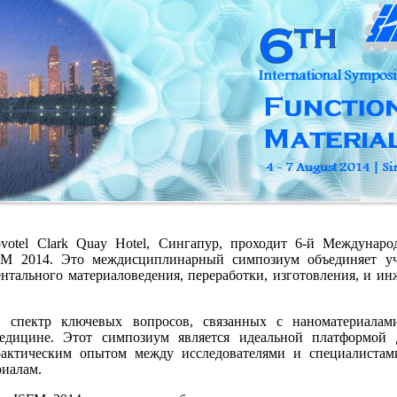
ovotel Clark Quay Hotel, Сингапур, проходит 6-й Междунар
FM 2014. Это междисциплинарный симпозиум объединяет у
ентального материаловедения, переработки, изготовления, и и
 спектр ключевых вопросов, связанных с наноматериалам
медицине. Этот симпозиум является идеальной платформой 
рактическим опытом между исследователями и специалистам
иалам.