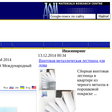
а
Литье
Деревообработка
Тросы н/ж
Судостроение
Огнеупоры
Инжиниринг
13.12.2014 00:34
M 2014
Винтовая металлическая лестница для
дома
 6-й Международный
Сборная винтовая
лестница в
квартире из
черного металла в
Rus
Ukr
Eng
порошковой
покраске ...