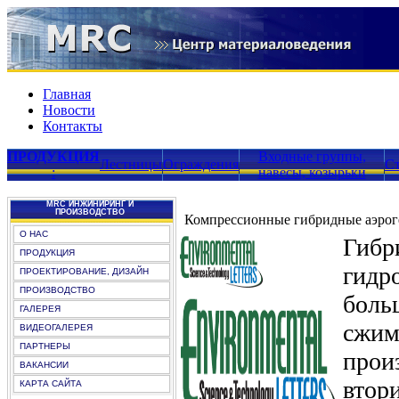
Главная
Новости
Контакты
ПРОДУКЦИЯ
Входные группы,
Лестницы
Ограждения
С
:
навесы, козырьки
MRC ИНЖИНИРИНГ И
ПРОИЗВОДСТВО
Компрессионные гибридные аэроге
О НАС
Гибр
ПРОДУКЦИЯ
гидр
ПРОЕКТИРОВАНИЕ, ДИЗАЙН
ПРОИЗВОДСТВО
боль
ГАЛЕРЕЯ
сжим
ВИДЕОГАЛЕРЕЯ
ПАРТНЕРЫ
прои
ВАКАНСИИ
втор
КАРТА САЙТА