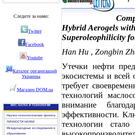
Comp
Следите за нами:
Hybrid Aerogels wit
Twitter
Superoleophilicity fo
Facebook
Han Hu , Zongbin Zha
Youtube
Утечки нефти
пре
Каталог организаций
экосистемы
и всей
Украины
требует
своевремен
Магазин DOM.ua
технологий
маслос
внимание
благод
MRC НАУКА И ТЕХНОЛОГИИ
эффективности
.
Кл
Научно-технологические проекты
технологии
стал
ЛИЧНОСТИ НАУКИ
Международные исследования и
высокопроизводите
образование