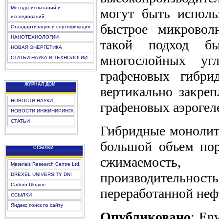
Методы испытаний и
могут быть исполь
исследований
быстрое
микровол
Стандартизация и сертификация
НАНОТЕХНОЛОГИИ
такой
подход
б
НОВАЯ ЭНЕРГЕТИКА
многослойных угл
СТАТЬИ НАУКА И ТЕХНОЛОГИИ
графеновых
гибри
ЖУРНАЛ ДОМ
вертикально
закре
НОВОСТИ НАУКИ
графеновых
аэрогел
НОВОСТИ ИНЖИНИРИНГА
СТАТЬИ
Гибридные
моноли
большой
объем по
CCЫЛКИ
сжимаемость
, де
Materials Research Centre Ltd.
производительность
DREXEL UNIVERSITY DNI
Carbon Ukraine
переработанной
неф
ССЫЛКИ
Яндекс поиск по сайту
Опубликовано
: Env