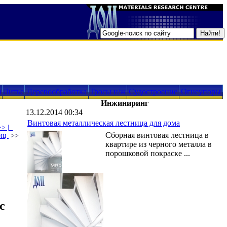
а
Литье
Деревообработка
Тросы н/ж
Судостроение
Огнеупоры
Инжиниринг
13.12.2014 00:34
Винтовая металлическая лестница для дома
>> |
Сборная винтовая лестница в
ниц
>>
квартире из черного металла в
порошковой покраске ...
с