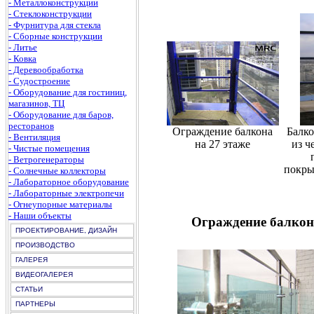
- Металлоконструкции
- Стеклоконструкции
- Фурнитура для стекла
- Сборные конструкции
- Литье
- Ковка
- Деревообработка
- Судостроение
- Оборудование для гостиниц,
магазинов, ТЦ
- Оборудование для баров,
ресторанов
Ограждение балкона
Балк
- Вентиляция
на 27 этаже
из ч
- Чистые помещения
- Ветрогенераторы
покры
- Солнечные коллекторы
- Лабораторное оборудование
- Лабораторные электропечи
- Огнеупорные материалы
- Наши объекты
Ограждение балкон
ПРОЕКТИРОВАНИЕ, ДИЗАЙН
ПРОИЗВОДСТВО
ГАЛЕРЕЯ
ВИДЕОГАЛЕРЕЯ
СТАТЬИ
ПАРТНЕРЫ