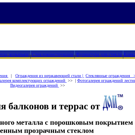
есы, козырьки
Стеклоконструкции
Фурнитура для стекла
Ковк
ения
|
Ограждения из нержавеющей стали |
Стеклянные ограждения 
алерея комплектующих ограждений
>> |
Фотогалерея ограждений лест
Видеогалерея ограждений
>>
я балконов и террас от
рного металла с порошковым покрытием 
ленным прозрачным стеклом