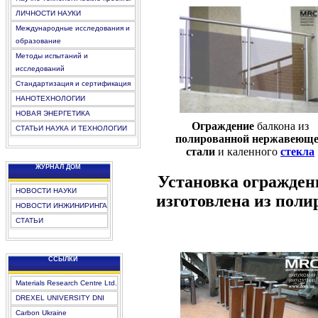
ЛИЧНОСТИ НАУКИ
Международные исследования и
образование
Методы испытаний и
исследований
Стандартизация и сертификация
НАНОТЕХНОЛОГИИ
НОВАЯ ЭНЕРГЕТИКА
Oграждение
балкона из
СТАТЬИ НАУКА И ТЕХНОЛОГИИ
полированной нержавеющ
стали
и каленного
стекла
ЖУРНАЛ ДОМ
Устaновка ограждени
НОВОСТИ НАУКИ
изготовлена из поли
НОВОСТИ ИНЖИНИРИНГА
СТАТЬИ
CCЫЛКИ
Materials Research Centre Ltd.
DREXEL UNIVERSITY DNI
Carbon Ukraine