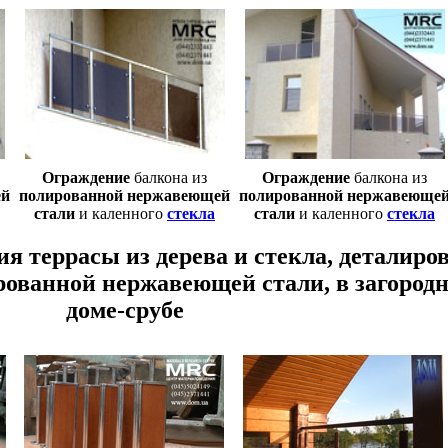
Oграждение
балкона из
Oграждение
балкона из
ей
полированной нержавеющей
полированной нержавеюще
стали
и каленного
стекла
стали
и каленного
стекла
я террасы из дерева и стекла, деталиро
рованной нержавеющей стали, в загород
доме-срубе