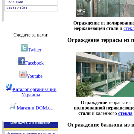
ВАКАНСИИ
КАРТА САЙТА
Oграждение
из
полированн
нержавеющей стали
и
стек
Следите за нами:
Ограждение террасы из 
Twitter
Facebook
Youtube
Каталог организаций
Украины
Oграждение
террасы из
полированной нержавеющ
Магазин DOM.ua
стали
и каленного
стекла
Ограждение балкона из 
MRC НАУКА И ТЕХНОЛОГИИ
Научно-технологические проекты