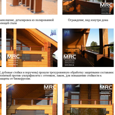
аполнение, деталировеа из полированной
Ограждение, вид изнутри дома
веющей стали
( дубовые стойки и поручень) прошли трехуровневую обработку защитными составами:
опиткой против ультрафиолета с оттенком, лаком, для повышения стойкости к
ащиты от биокоррозии.