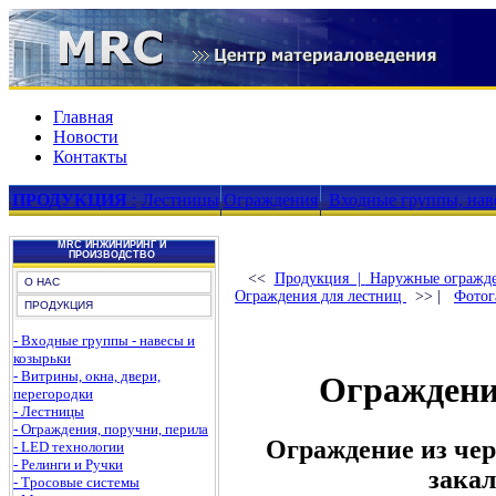
Главная
Новости
Контакты
ПРОДУКЦИЯ
:
Лестницы
Ограждения
Входные группы, нав
MRC ИНЖИНИРИНГ И
ПРОИЗВОДСТВО
<<
Продукция |
Наружные огражд
О НАС
Ограждения для лестниц
>> |
Фотог
ПРОДУКЦИЯ
- Входные группы - навесы и
козырьки
- Витрины, окна, двери,
Ограждени
перегородки
- Лестницы
- Ограждения, поручни, перила
Ограждение из че
- LED технологии
- Релинги и Ручки
зака
- Тросовые системы