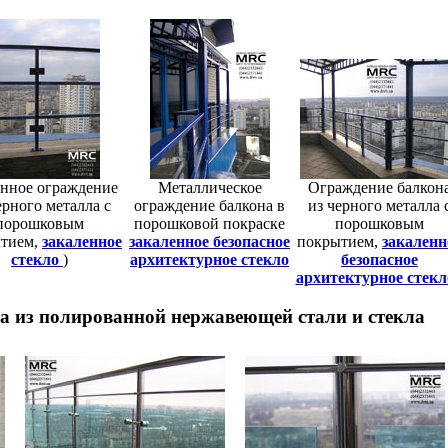
онное ограждение
Металлическое
Ограждение балкон
ерного металла с
ограждение балкона в
из черного металла 
порошковым
порошковой покраске
порошковым
тием,
закаленное
закаленное безопасное
покрытием,
закаленн
стекло
)
архитектурное стекло
безопасное
архитектурное стекл
а из полированной нержавеющей стали и стекла