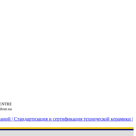
 CENTRE
.dom.ua
аний |
Стандартизация и сертификация технической керамики |