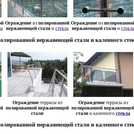
ой
Oграждение
из
полированной
Oграждение
из
полированно
ла
нержавеющей стали
и
стекла
нержавеющей стали
и
стекл
полированной нержавеющей стали и каленного сте
Oграждение
террасы из
Oграждение
террасы из
ей
полированной нержавеющей
полированной нержавеюще
стали
стали
и каленного
стекла
полированной нержавеющей стали и каленного сте