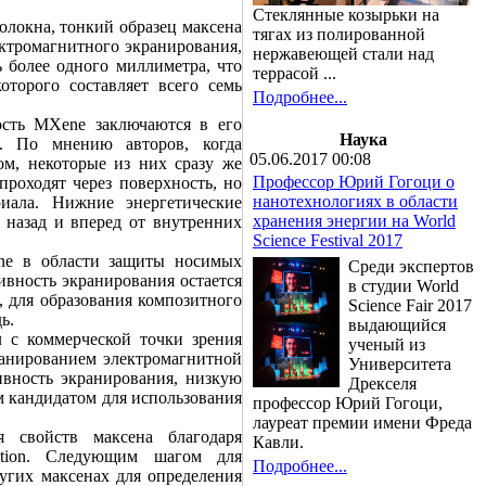
Стеклянные козырьки на
олокна, тонкий образец максена
тягах из полированной
ектромагнитного экранирования,
нержавеющей стали над
 более одного миллиметра, что
террасой ...
торого составляет всего семь
Подробнее...
ость MXene заключаются в его
Наука
е. По мнению авторов, когда
05.06.2017 00:08
ом, некоторые из них сразу же
Профессор Юрий Гогоци о
проходят через поверхность, но
нанотехнологиях в области
иала. Нижние энергетические
хранения энергии на World
 назад и вперед от внутренних
Science Festival 2017
ne в области защиты носимых
Среди экспертов
тивность экранирования остается
в студии World
, для образования композитного
Science Fair 2017
ь.
выдающийся
л с коммерческой точки зрения
ученый из
кранированием электромагнитной
Университета
ивность экранирования, низкую
Дрекселя
м кандидатом для использования
профессор Юрий Гогоци,
лауреат премии имени Фреда
я свойств максена благодаря
Кавли.
ation. Следующим шагом для
Подробнее...
угих максенах для определения