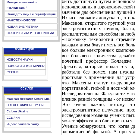
быть достигнуто путем использова
Методы испытаний и
использования в аэрокосмической
исследований
значение для обеспечения лучшей 
Стандартизация и сертификация
Их исследования допускают, что к
НАНОТЕХНОЛОГИИ
Максенов, открытого группой уче
НОВАЯ ЭНЕРГЕТИКА
электромагнитных шумов, благо
СТАТЬИ НАУКА И ТЕХНОЛОГИИ
распылительным способом на любу
«Поскольку технологии стремит
каждым днем будут иметь все боль
все больше электронных компонен
ЖУРНАЛ ДОМ
все большего количества девай
НОВОСТИ НАУКИ
почетный профессор Колледжа 
Дрекселя, который подал эту и
НОВОСТИ ИНЖИНИРИНГА
работали без помех, нам нужны
СТАТЬИ
простыми в применении для устро
что Максены станут следующим
портативной, гибкой и носимой эл
CCЫЛКИ
Исследователи на Факультете ма
пленок разной толщины - от нескол
Materials Research Centre Ltd.
Это очень важно, потому что
DREXEL UNIVERSITY DNI
электромагнитное излучение, про
Carbon Ukraine
исследования команда ученых пыт
ССЫЛКИ
может эффективно блокироваться.
Яндекс поиск по сайту
Ученые обнаружили, что, когда д
алюминиевой фольгой. А при уве