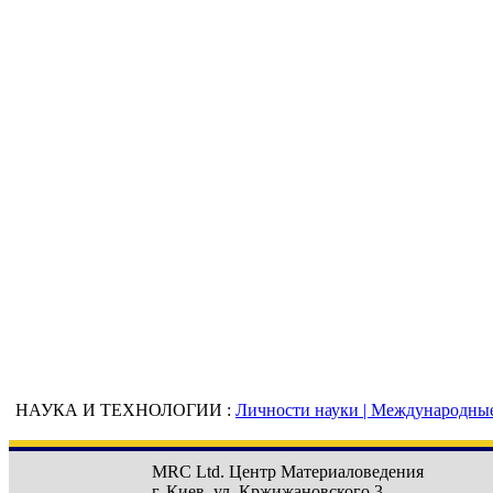
НАУКА И ТЕХНОЛОГИИ :
Личности науки |
Международные 
MRC Ltd.
Центр Материаловедения
г. Киев
,
ул. Кржижановского 3