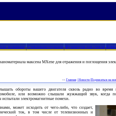
есы, козырьки
Стеклоконструкции
Фурнитура для стекла
Ковк
наноматериала максена MXene для отражения и поглощения эле
Главная
| Новости |
Подписаться на но
<<
лышать обороты вашего двигателя сквозь радио во время 
томобиле, или возможно слышали жужжащий звук, когда по
вы испытали электромагнитные помехи.
нами, может исходить от чего-либо, что создает,
трический ток, в том числе от телевизионных и