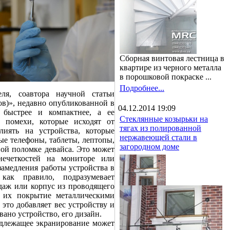
Сборная винтовая лестница в
квартире из черного металла
в порошковой покраске ...
Подробнее...
ля, соавтора научной статьи
в)», недавно опубликованной в
04.12.2014 19:09
, быстрее и компактнее, а ее
Стеклянные козырьки на
е помехи, которые исходят от
тягах из полированной
лиять на устройства, которые
нержавеющей стали в
ые телефоны, таблеты, лептопы,
загородном доме
ной поломке девайса. Это может
нечеткостей на мониторе или
замедления работы устройства в
как правило, подразумевает
даж или корпус из проводящего
 их покрытие металлическими
 это добавляет вес устройству и
вано устройство, его дизайн.
надлежащее экранирование может