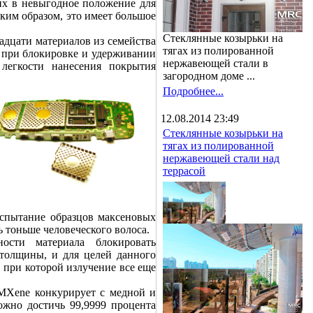
 их в невыгодное положение для
им образом, это имеет большое
Стеклянные козырьки на
вадцати материалов из семейства
тягах из полированной
 при блокировке и удерживании
нержавеющей стали в
легкости нанесения покрытия
загородном доме ...
Подробнее...
12.08.2014 23:49
Стеклянные козырьки на
тягах из полированной
нержавеющей стали над
террасой
испытание образцов максеновых
ь тоньше человеческого волоса.
ости материала блокировать
 толщины, и для целей данного
 при которой излучение все еще
 MXene конкурирует с медной и
жно достичь 99,9999 процента