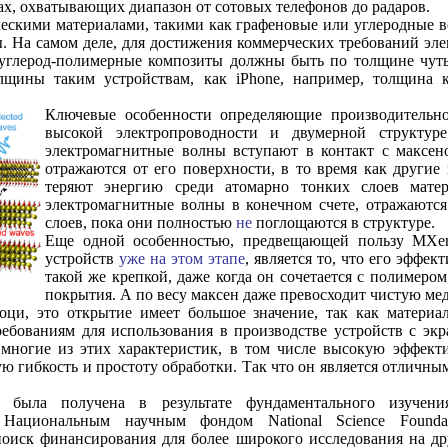
ах, охватывающих диапазон от сотовых телефонов до радаров.
ескими материалами, такими как графеновые или углеродные в
ы. На самом деле, для достижения коммерческих требований эл
 углерод-полимерные композиты должны быть по толщине чуть
щины таким устройствам, как iPhone, например, толщина ко
Ключевые особенности определяющие производительн
высокой электропроводности и двумерной структур
электромагнитные волны вступают в контакт с максен
отражаются от его поверхности, в то время как другие 
теряют энергию среди атомарно тонких слоев матер
электромагнитные волны в конечном счете, отражаются
слоев, пока они полностью
не
поглощаются в структуре.
Еще одной особенностью, предвещающей пользу MXe
устройств
уже на этом этапе
, является то, что его эффек
такой же крепкой, даже когда он сочетается с полимером
покрытия. А по весу максен даже превосходит чистую мед
ци, это открытие имеет большое значение, так как материа
требованиям для использования в производстве устройств с э
 многие из этих характеристик, в том числе высокую эффект
ю гибкость и простоту обработки. Так что он является отличны
ка была получена в результате фундаментального изучени
 Национальным научным фондом National Science Found
поиск финансирования для более широкого исследования на др