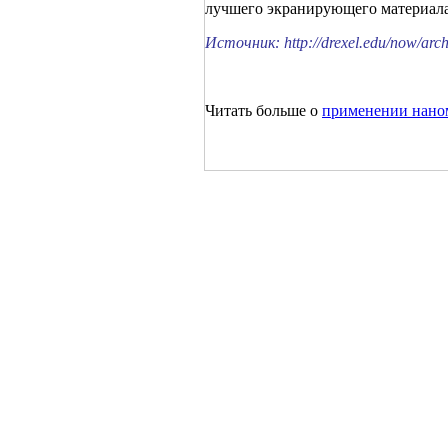
лучшего экранирующего материала 
Источник: http://drexel.edu/now/ar
Читать больше о
применении наном