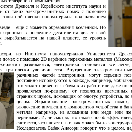
овых телефонов и компьютеров.
ситета Дрекселя и Корейского института науки и
кой от таких электромагнитных помех с помощью
й защитной пленки наноматериала под названием
везде – еще с момента образования вселенной. Но
лектроники в последние десятилетия делает свой
я вырабатывается на нашей планете, ее уровень
.
сори, из Института наноматериалов Университета Дрексе
 помех с помощью 2D карбидов переходных металлов (Максено
ехнологии развиваются, электроника становится все легче
ия критически увеличивается. Внутренние электромагнитны
различных частей
электроники, могут серьезно пов
постоянно используются в обиходе, например, мобильн
что может привести к сбоям в их работе или даже пол
проявляться по-разному: от появления временных 
странных шумов, исходящих от блютус устройства, до 
целом. Экранирование электромагнитных помех, 
заключение внутренних компонентов устройства в бан
металла, например, из алюминия или меди, или же
чернилами. И, не смотря, что такой способ эффективен,
считается, что влияет на то, как может быть сконструиро
Исследователь Бабак Анасори говорит, что в целом, 