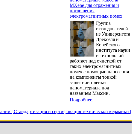
MXene для отражения и
поглощения
электромагнитных помех
Группа
исследователей
из Университета
Дрекселя и
Корейского
института науки
и технологий
работает над очисткой от
таких электромагнитных
помех с помощью нанесения
на компоненты тонкой
защитной пленки
наноматериала под
названием Максин.
Подробнее...
аний |
Стандартизация и сертификация технической керамики |