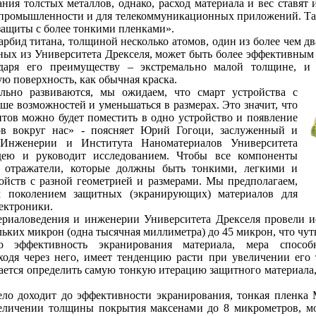
ния толстых металлов, однако, расход материала и вес ставят
 промышленности и для телекоммуникационных приложений. Так
защиты с более тонкими пленками».
арбид титана, толщиной несколько атомов, один из более чем д
ных из Университета Дрекселя, может быть более эффективным
даря его преимуществу – экстремально малой толщине, и 
ю поверхность, как обычная краска.
ельно развиваются, мы ожидаем, что смарт устройства с
ше возможностей и уменьшаться в размерах. Это значит, что
тов можно будет поместить в одно устройство и появление
сов вокруг нас» - поясняет Юрий Гогоци, заслуженный и
Инженерии и Института Наноматериалов Университета
дею и руководит исследованием. Чтобы все компоненты
 отражатели, которые должны быть тонкими, легкими и
йств с разной геометрией и размерами. Мы предполагаем,
 поколением защитных (экранирующих) материалов для
ектроники.
териаловедения и инженерии Университета Дрекселя провели 
ьких микрон (одна тысячная миллиметра) до 45 микрон, что чут
 эффективность экранирования материала, мера способн
ходя через него, имеет тенденцию расти при увеличении его
ается определить самую тонкую итерацию защитного материала,
ело доходит до эффективности экранирования, тонкая пленка
личении толщины покрытия максенами до 8 микрометров, мо