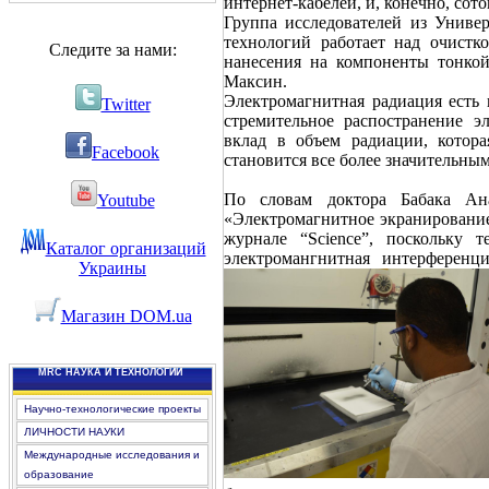
интернет-кабелей, и, конечно, сот
Группа исследователей из Универ
технологий работает над очист
Следите за нами:
нанесения на компоненты тонко
Максин.
Электромагнитная радиация есть 
Twitter
стремительное распостранение э
вклад в объем радиации, котора
Facebook
становится все более значительным
По словам доктора Бабака Ана
Youtube
«Электромагнитное экранирование
журнале “Science”, поскольку т
Каталог организаций
электромангнитная интерференц
Украины
Магазин DOM.ua
MRC НАУКА И ТЕХНОЛОГИИ
Научно-технологические проекты
ЛИЧНОСТИ НАУКИ
Международные исследования и
образование