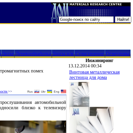
а
Литье
Деревообработка
Тросы н/ж
Судостроение
Огнеупоры
Инжиниринг
13.12.2014 00:34
ктромагнитных помех
Винтовая металлическая
лестница для дома
вости
>>
Rus
Ukr
Eng
прослушивания автомобильной
дносили близко к телевизору