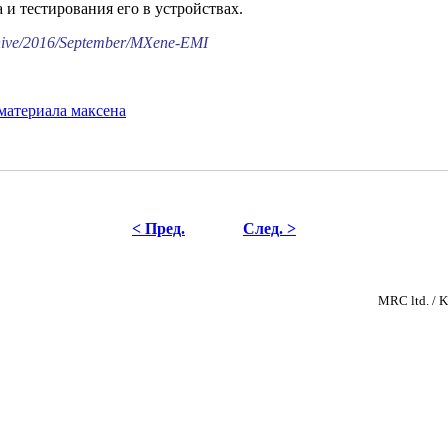
и тестирования его в устройствах.
chive/2016/September/MXene-EMI
атериала максена
< Пред.
След. >
MRC ltd. 