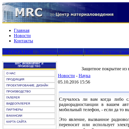
Главная
Новости
Контакты
ПРОДУКЦИЯ
:
Лестницы
Ограждения
Входные группы, нав
MRC ИНЖИНИРИНГ И
ПРОИЗВОДСТВО
Защитное покрытие из 
О НАС
Новости
-
Наука
ПРОДУКЦИЯ
05.10.2016 15:56
ПРОЕКТИРОВАНИЕ, ДИЗАЙН
ПРОИЗВОДСТВО
ГАЛЕРЕЯ
Случалось ли вам когда либо с
ВИДЕОГАЛЕРЕЯ
радиорадиостанции в вашем ав
мобильный телефон, - если да то 
ПАРТНЕРЫ
ВАКАНСИИ
Это явление, вызванное радиовол
КАРТА САЙТА
переносит или использует элек