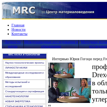
Главная
Новости
Контакты
Личности
Международные исследования и
Методики испы
науки
образование
исследова
MRC НАУКА И ТЕХНОЛОГИИ
Интервью Юрия Гогоци перед Fred
Научно-технологические проекты
проф
ЛИЧНОСТИ НАУКИ
Drex
Международные исследования и
образование
в об
Методы испытаний и
исследований
толь
Стандартизация и сертификация
НАНОТЕХНОЛОГИИ
угле
НОВАЯ ЭНЕРГЕТИКА
СТАТЬИ НАУКА И ТЕХНОЛОГИИ