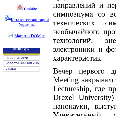
направлений и пе
Youtube
симпозиума со в
Каталог организаций
технических си
Украины
необычайного про
Магазин DOM.ua
технологий: эн
электроники и фо
ЖУРНАЛ ДОМ
характеристик.
НОВОСТИ НАУКИ
НОВОСТИ ИНЖИНИРИНГА
Вечер первого 
СТАТЬИ
Meeting закрывалс
Lectureship, где 
Drexel Universit
нанонауки, выст
Удивительный 