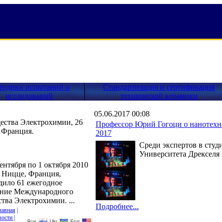
тодики испытаний и
Стандартизация и сертификация
исследований
технической керамики
05.06.2017 00:08
ества Электрохимии, 26
Профессор Юрий Гогоци о нанотехнол
, Франция.
2017
Среди экспертов в студ
Университета Дрекселя
ентября по 1 октября 2010
в Ницце, Франция,
дило 61 ежегодное
ание Международного
тва Электрохимии. ...
Подробнее...
лавная
|
ости |
Rus
Ukr
Eng