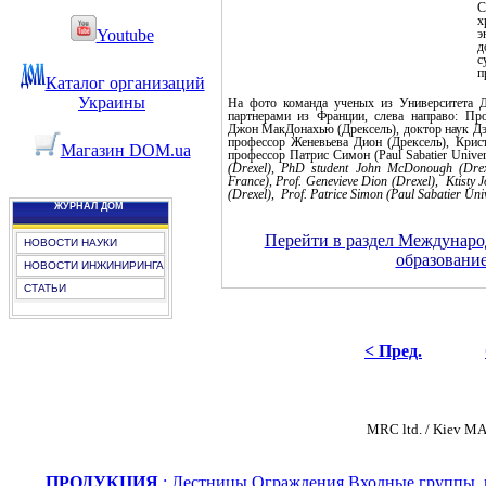
С
х
э
Youtube
с
п
Каталог организаций
Украины
На фото команда ученых из Университета 
партнерами из Франции, слева направо: Пр
Джон МакДонахью (Дрексель), доктор наук Д
профессор Женевьева Дион (Дрексель), Крис
Магазин DOM.ua
профессор Патрис Симон (Paul Sabatier Univer
(Drexel), PhD student John McDonough (Dre
France), Prof. Genevieve Dion (Drexel), Ktisty
(Drexel), Prof. Patrice Simon (Paul Sabatier Uni
ЖУРНАЛ ДОМ
Перейти в раздел Междунаро
НОВОСТИ НАУКИ
образовани
НОВОСТИ ИНЖИНИРИНГА
СТАТЬИ
< Пред.
MRC ltd. / Kiev
ПРОДУКЦИЯ
:
Лестницы
Ограждения
Входные группы, 