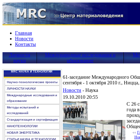
Главная
Новости
Контакты
Личности
Международные исследования и
Ме
науки
образование
MRC НАУКА И ТЕХНОЛОГИИ
61-заседание Международного Общ
сентября - 1 октября 2010 г., Ницца
Научно-технологические проекты
ЛИЧНОСТИ НАУКИ
Новости
-
Наука
Международные исследования и
19.10.2010 20:55
образование
С 26 с
Методы испытаний и
года 
исследований
прохо
Стандартизация и сертификация
засед
Общес
НАНОТЕХНОЛОГИИ
Г
НОВАЯ ЭНЕРГЕТИКА
<<
Нов
СТАТЬИ НАУКА И ТЕХНОЛОГИИ