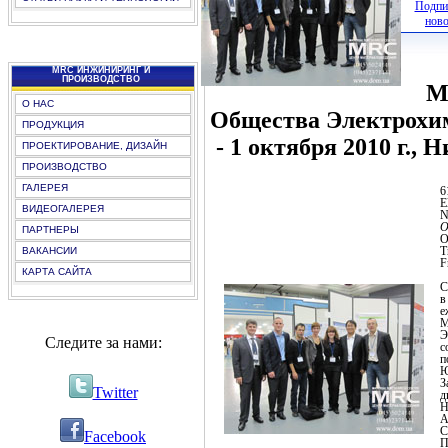
Подпис
нов
MRC ИНЖИНИРИНГ И
ПРОИЗВОДСТВО
М
О НАС
Общества Электрохим
ПРОДУКЦИЯ
- 1 октября 2010 г., 
ПРОЕКТИРОВАНИЕ, ДИЗАЙН
ПРОИЗВОДСТВО
ГАЛЕРЕЯ
6
E
ВИДЕОГАЛЕРЕЯ
N
О
ПАРТНЕРЫ
O
T
ВАКАНСИИ
F
КАРТА САЙТА
С
в
М
Э
Следите за нами:
с
п
Ю
З
Twitter
Н
А
С
Facebook
П