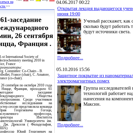
аться на
04.06.2017 00:22
ости
>>
Открытая лекция выдающегося учено
июня 19:00
61-заседание
Ученый расскажет, как
еждународного
сколько будут работать
будут источники света.
ии, 26 сентября
Ницца, Франция .
1-st International Society of
Подробнее...
lectrochemistry meeting 2010 in
ice, France
рганизаторы:
05.10.2016 15:56
rg. Committee: Co-Chairs - B.
ribollet, France (chair), C. Amatore,
Защитное покрытие из наноматериал
rance (co-chair).
электромагнитных помех
 26 сентября по октября 2010 года
Группа исследователей 
 Ницце, Франция, проходило 61
ежегодное заседание
технологий работает на
еждународного Общества
нанесения на компонен
лектрохимии. Среди участников
обственные исследования на
Максин.
остер-сессии представляла команда
рия Георгиевича Гогоци,
аслуженного профессора,
директора Института
анотехнологий Университета им.
. Дж. Дрекселя ( Филадельфия,
Подробнее...
ША).
рофессор Юрий Георгиевич на