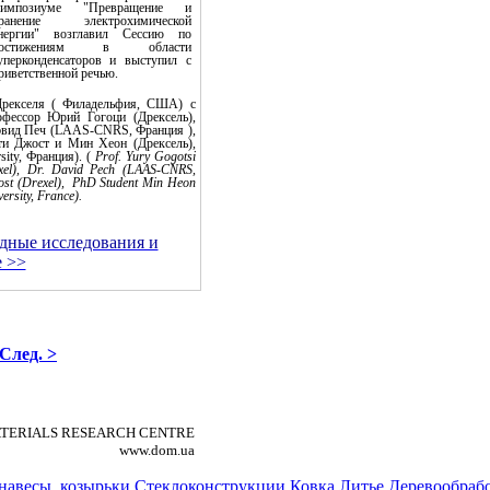
импозиуме "Превращение и
ранение электрохимической
нергии" возглавил Сессию по
достижениям в области
уперконденсаторов и выступил с
риветственной речью.
Дрекселя ( Филадельфия, США) с
офессор Юрий Гогоци (Дрексель),
эвид Печ (LAAS-CNRS, Франция ),
ти Джост и Мин Хеон (Дрексель),
sity, Франция). (
Prof. Yury Gogotsi
xel), Dr. David Pech (LAAS-CNRS,
 Jost (Drexel), PhD Student Min Heon
versity, France).
дные исследования и
е >>
След. >
 MATERIALS RESEARCH CENTRE
www.dom.ua
навесы, козырьки
Стеклоконструкции
Ковка
Литье
Деревообраб