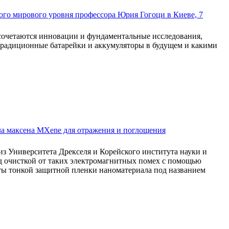
го мирового уровня профессора Юрия Гогоци в Киеве, 7
 сочетаются инновации и фундаментальные исследования,
 традиционные батарейки и аккумуляторы в будущем и какими
а максена MXene для отражения и поглощения
из Университета Дрекселя и Корейского института науки и
д очисткой от таких электромагнитных помех с помощью
ты тонкой защитной пленки наноматериала под названием