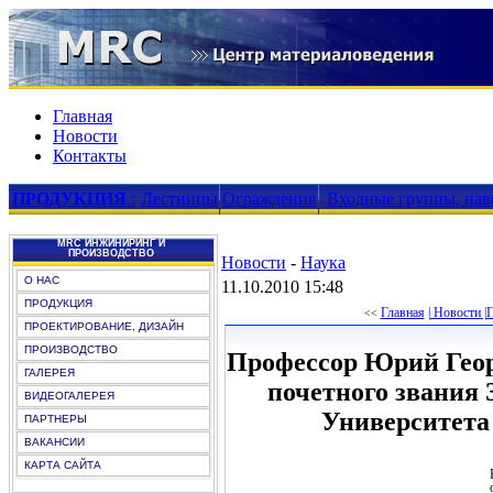
Главная
Новости
Контакты
ПРОДУКЦИЯ
:
Лестницы
Ограждения
Входные группы, нав
MRC ИНЖИНИРИНГ И
ПРОИЗВОДСТВО
Новости
-
Наука
О НАС
11.10.2010 15:48
ПРОДУКЦИЯ
Главная
| Новости |
П
<<
ПРОЕКТИРОВАНИЕ, ДИЗАЙН
ПРОИЗВОДСТВО
Профессор Юрий Геор
ГАЛЕРЕЯ
почетного звания 
ВИДЕОГАЛЕРЕЯ
Университета 
ПАРТНЕРЫ
ВАКАНСИИ
КАРТА САЙТА