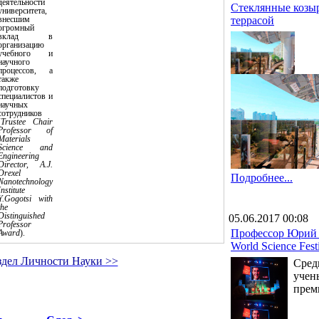
деятельности
Стеклянные козыр
университета,
внесшим
террасой
огромный
вклад в
организацию
учебного и
научного
процессов, а
также
подготовку
специалистов и
научных
сотрудников
(
Trustee Chair
Professor of
Materials
Science and
Engineering
Director, A.J.
Drexel
Подробнее...
Nanotechnology
Institute
Y.Gogotsi with
the
Distinguished
05.06.2017 00:08
Professor
Профессор Юрий Г
Award
)
.
World Science Fest
здел Личности Науки >>
Сред
учен
прем