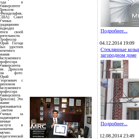
года в
Университете
Дрекселя
(Филадельфия,
США) Совет
Ученых
традиционно
подводил
Подробнее...
итоги своей
деятельности.
Профессор
04.12.2014 19:09
Юрий Гогоци
был удостоен
Стеклянные козыр
почетного
звания
загородном доме
Заслуженного
профессора
Университета
им. Дрекселя
(на фото:
Юрий
Георгиевич с
дипломом
Заслуженного
профессора
Университета
Дрекселя). Это
звание
присваивается
Советом
Ученых за
выдающиеся
личные
Подробнее...
заслуги в
развитии
научно-
12.08.2014 23:49
педагогической