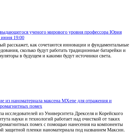
 выдающегося ученого мирового уровня профессора Юрия
 июня 19:00
ый расскажет, как сочетаются инновации и фундаментальные
едования, сколько будут работать традиционные батарейки и
муляторы в будущем и какими будут источники света.
е из наноматериала максена MXene для отражения и
тромагнитных помех
па исследователей из Университета Дрекселя и Корейского
итута науки и технологий работает над очисткой от таких
тромагнитных помех с помощью нанесения на компоненты
ой защитной пленки наноматериала под названием Максин.