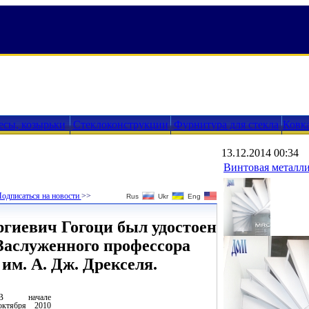
есы, козырьки
Стеклоконструкции
Фурнитура для стекла
Ковк
13.12.2014 00:34
Винтовая металли
одписаться на новости
>>
Rus
Ukr
Eng
гиевич Гогоци был удостоен
Заслуженного профессора
им. А. Дж. Дрекселя.
В начале
октября 2010