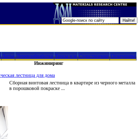
а
Литье
Деревообработка
Тросы н/ж
Судостроение
Огнеупоры
Инжиниринг
ческая лестница для дома
Сборная винтовая лестница в квартире из черного металла
в порошковой покраске ...