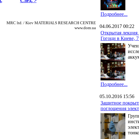
.
След. >
Подробнее...
MRC ltd. / Kiev MATERIALS RESEARCH CENTRE
04.06.2017 00:22
www.dom.ua
Открытая лекция
Гогоци в Киеве, 7
Учен
иссл
акку
Подробнее...
05.10.2016 15:56
Защитное покрыти
поглощения элек
Груп
инст
элек
тонк