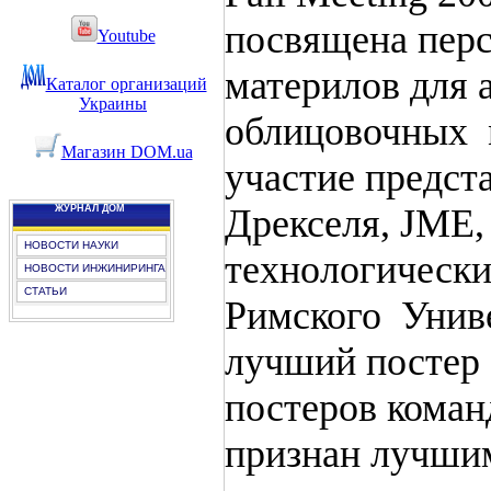
посвящена пер
Youtube
материлов для 
Каталог организаций
Украины
облицовочных 
Магазин DOM.ua
участие предст
Дрекселя, JME, 
ЖУРНАЛ ДОМ
НОВОСТИ НАУКИ
технологическ
НОВОСТИ ИНЖИНИРИНГА
СТАТЬИ
Римского Униве
лучший постер
постеров коман
признан лучши