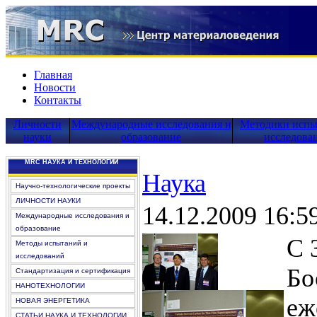
Главная
Новости
Контакты
Личности
Международные исследования и
Методики испы
науки
образование
исследова
MRC НАУКА И ТЕХНОЛОГИИ
Наука
Научно-технологические проекты
ЛИЧНОСТИ НАУКИ
14.12.2009 16:5
Международные исследования и
образование
С 
Методы испытаний и
исследований
Бо
Стандартизация и сертификация
НАНОТЕХНОЛОГИИ
еж
НОВАЯ ЭНЕРГЕТИКА
СТАТЬИ НАУКА И ТЕХНОЛОГИИ