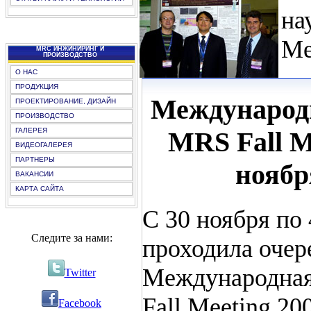
на
Me
MRC ИНЖИНИРИНГ И
ПРОИЗВОДСТВО
О НАС
ПРОДУКЦИЯ
Международ
ПРОЕКТИРОВАНИЕ, ДИЗАЙН
ПРОИЗВОДСТВО
MRS Fall Me
ГАЛЕРЕЯ
ВИДЕОГАЛЕРЕЯ
ПАРТНЕРЫ
ноября
ВАКАНСИИ
КАРТА САЙТА
С 30 ноября по 
Следите за нами:
проходила очер
Международная
Twitter
Fall Meeting 2
Facebook