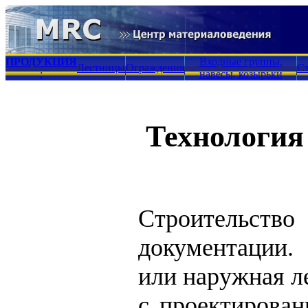
ПРОДУКЦИЯ
Входные группы,
Лестницы
Ограждения
С
:
навесы, козырьки
Технология
Строительство 
документации.
или наружная ле
с проектирован