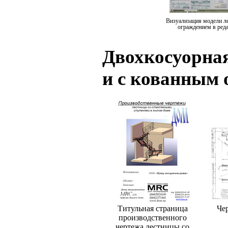
Визуализация модели л
ограждением в реда
Двохкосуорная
и с кованным
Титульная страница
Че
производственного
чертежа лестницы со