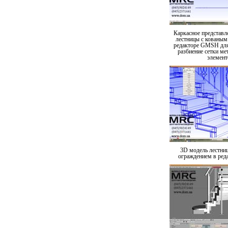
Каркасное представл
лестницы с кованым
редакторе GMSH для
разбиение сетки ме
элемент
3D модель лестни
ограждением в ре