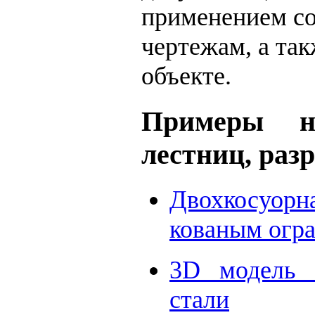
применением со
чертежам, а та
объекте.
Примеры не
лестниц, ра
Двохкосуорн
кованым огр
3D модель 
стали