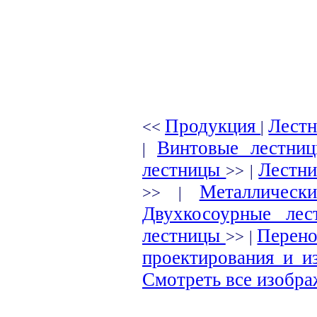
Продукция
Лест
<<
|
Винтовые лестн
|
лестницы
Лестни
>> |
Металличес
>> |
Двухкосоурные ле
лестницы
Перен
>> |
проектирования и и
Смотреть все изобр