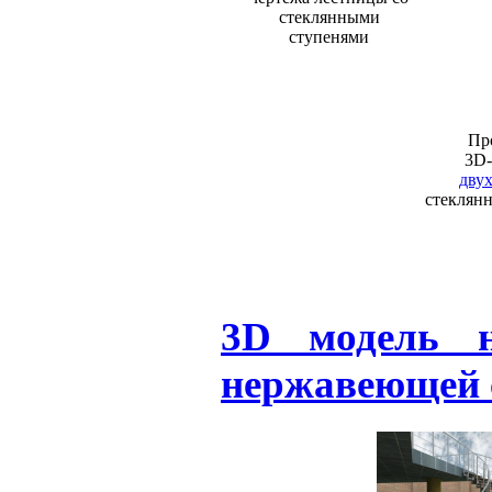
стеклянными
ступенями
Пр
3D-
дву
стеклян
3D модель н
нержавеющей 