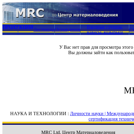
ПРОДУКЦИЯ
Входные группы,
Лестницы
Ограждения
С
:
навесы, козырьки
У Вас нет прав для просмотра этого 
Вы должны зайти как пользоват
MR
НАУКА И ТЕХНОЛОГИИ :
Личности науки |
Международн
сертификация технич
MRC Ltd.
Центр Материаловедения